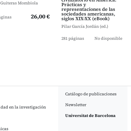
 Guiteras Mombiola
Prácticas y
representaciones de las
sociedades americanas,
26,00 €
áginas
siglos XIX-XX (eBook)
Pilar García Jordán (ed.)
281 páginas
No disponible
Catálogo de publicaciones
Newsletter
idad en la investigación
Universitat de Barcelona
nicas