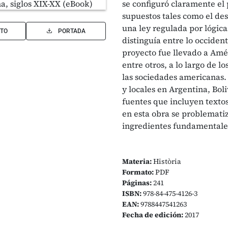
se configuró claramente e
supuestos tales como el des
una ley regulada por lógic
TO
PORTADA
distinguía entre lo occident
proyecto fue llevado a Amér
entre otros, a lo largo de 
las sociedades americanas. 
y locales en Argentina, Boli
fuentes que incluyen textos 
en esta obra se problematiza
ingredientes fundamentales
Materia:
Història
Formato:
PDF
Páginas:
241
ISBN:
978-84-475-4126-3
EAN:
9788447541263
Fecha de edición:
2017