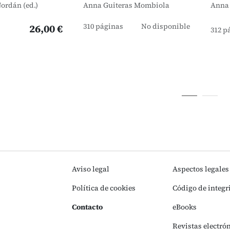
Jordán (ed.)
Anna Guiteras Mombiola
Anna
310 páginas
No disponible
26,00 €
312 p
Aviso legal
Aspectos legales
Política de cookies
Código de integr
Contacto
eBooks
Revistas electró