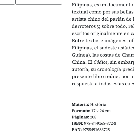
Filipinas, es un documento
textual como por sus bellas
artista chino del parián de
derroteros y, sobre todo, r
escritos originalmente en c
Entre textos e imágenes, o
Filipinas, el sudeste asiát
Guinea), las costas de Cha
China. El
Códice
, sin embar
autoría, su cronología preci
presente libro reúne, por p
respuesta a todas estas cue
Materia:
Història
Formato:
17 x 24 cm
Páginas:
208
ISBN:
978-84-9168-372-8
EAN:
9788491683728