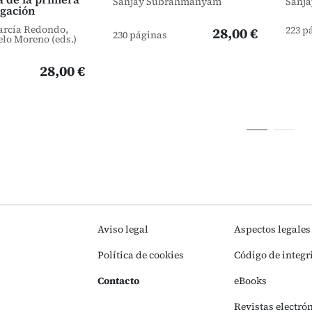
Sanjay Subrahmanyam
Sanj
gación
arcía Redondo,
223 p
28,00 €
230 páginas
elo Moreno (eds.)
28,00 €
Aviso legal
Aspectos legales
Política de cookies
Código de integr
Contacto
eBooks
Revistas electró