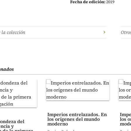
Fecha de edición:
2019
e la colección
Otro
ionados
Imperios entrelazados. En
Impe
los orígenes del mundo
los 
dondeza del
moderno
mode
ncia y
a de la primera