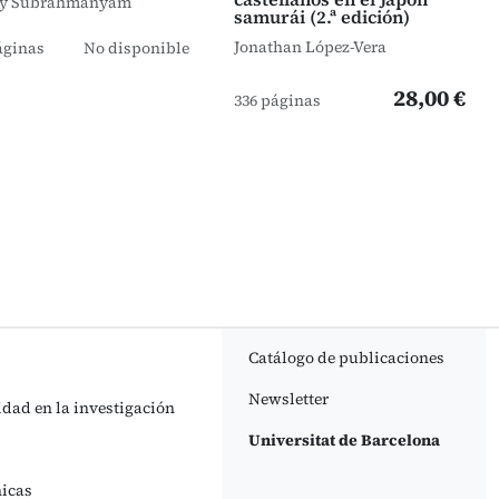
ay Subrahmanyam
samurái (2.ª edición)
Jonathan López-Vera
áginas
No disponible
28,00 €
336 páginas
Catálogo de publicaciones
Newsletter
idad en la investigación
Universitat de Barcelona
nicas