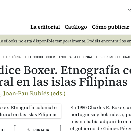
La editorial
Catálogo
Cómo publicar
e eBooks no está disponible temporalmente. Podéis encontrarlos e
O
HISTÒRIA…
EL CÓDICE BOXER. ETNOGRAFÍA COLONIAL E HIBRIDISMO CULTURA
dice Boxer. Etnografía c
al en las islas Filipinas
, Joan-Pau Rubiés (eds.)
En 1950 Charles R. Boxer, an
portuguesa y holandesa, pub
mismo había adquirido en 
el gobierno de Gómez Pérez
TO
PORTADA