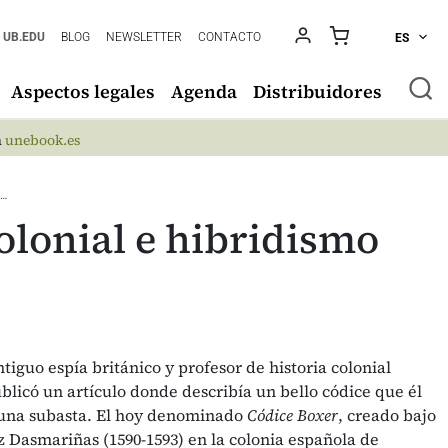
UB.EDU
BLOG
NEWSLETTER
CONTACTO
ES
Aspectos legales
Agenda
Distribuidores
n
unebook.es
L…
olonial e hibridismo
tiguo espía británico y profesor de historia colonial
licó un artículo donde describía un bello códice que él
una subasta. El hoy denominado
Códice Boxer
, creado bajo
 Dasmariñas (1590-1593) en la colonia española de