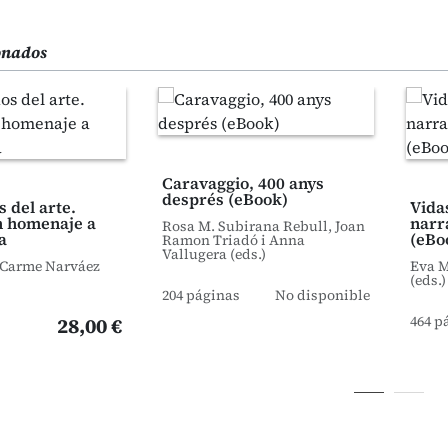
ionados
Caravaggio, 400 anys
després (eBook)
 del arte.
Vidas
n homenaje a
narr
Rosa M. Subirana Rebull, Joan
a
(eBo
Ramon Triadó i Anna
Vallugera (eds.)
 Carme Narváez
Eva M
(eds.)
204 páginas
No disponible
464 p
28,00 €