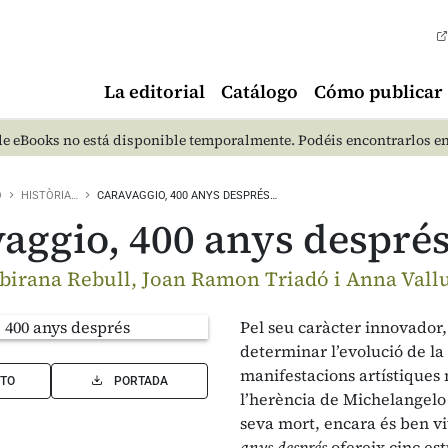
La editorial
Catálogo
Cómo publicar
e eBooks no está disponible temporalmente. Podéis encontrarlos e
O
HISTÒRIA…
CARAVAGGIO, 400 ANYS DESPRÉS…
aggio, 400 anys despré
birana Rebull, Joan Ramon Triadó i Anna Vallu
Pel seu caràcter innovador, 
determinar l’evolució de la
manifestacions artístiques m
TO
PORTADA
l’herència de Michelangelo 
seva mort, encara és ben 
anys després
ofereix cinc es