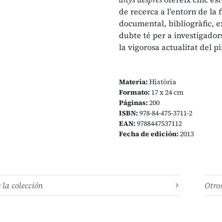
de recerca a l’entorn de la 
documental, bibliogràfic, ex
dubte té per a investigadors
la vigorosa actualitat del p
Materia:
Història
Formato:
17 x 24 cm
Páginas:
200
ISBN:
978-84-475-3711-2
EAN:
9788447537112
Fecha de edición:
2013
e la colección
Otro