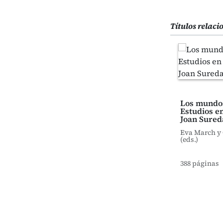
Títulos relac
Los mundos
Estudios e
Joan Sured
Eva March y
(eds.)
388 páginas