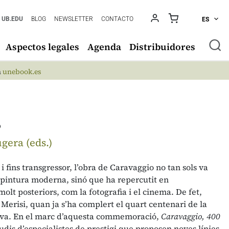
UB.EDU
BLOG
NEWSLETTER
CONTACTO
ES
Aspectos legales
Agenda
Distribuidores
n
unebook.es
s
gera (eds.)
i fins transgressor, l’obra de Caravaggio no tan sols va
 pintura moderna, sinó que ha repercutit en
olt posteriors, com la fotografia i el cinema. De fet,
Merisi, quan ja s’ha complert el quart centenari de la
viva. En el marc d’aquesta commemoració,
Caravaggio, 400
tudis d’especialistes de prestigi que proposen noves línies