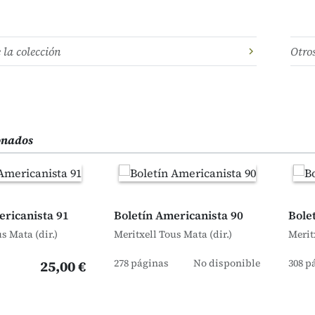
e la colección
Otro
ionados
ericanista 91
Boletín Americanista 90
Bole
s Mata (dir.)
Meritxell Tous Mata (dir.)
Merit
278 páginas
No disponible
308 p
25,00 €