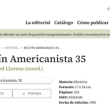
La editorial
Catálogo
Cómo publicar
e eBooks no está disponible temporalmente. Podéis encontrarlos e
O
HISTÒRIA…
BOLETÍN AMERICANISTA 35…
ín Americanista 35
rd Llorens (coord.)
Materia:
Història
Formato:
17 x 24 cm
Páginas:
224
TO
PORTADA
ISSN:
05204100
Fecha de edición:
1985