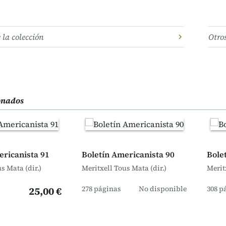
e la colección
Otro
ionados
ericanista 91
Boletín Americanista 90
Bole
s Mata (dir.)
Meritxell Tous Mata (dir.)
Merit
278 páginas
No disponible
308 p
25,00 €