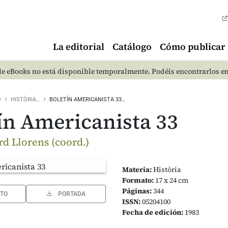
La editorial
Catálogo
Cómo publicar
e eBooks no está disponible temporalmente. Podéis encontrarlos e
O
HISTÒRIA…
BOLETÍN AMERICANISTA 33…
ín Americanista 33
rd Llorens (coord.)
Materia:
Història
Formato:
17 x 24 cm
Páginas:
344
TO
PORTADA
ISSN:
05204100
Fecha de edición:
1983