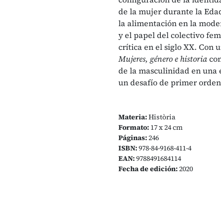
de la mujer durante la Edad
la alimentación en la modern
y el papel del colectivo fe
crítica en el siglo XX. Co
Mujeres, género e historia
con
de la masculinidad en una 
un desafío de primer orden
Materia:
Història
Formato:
17 x 24 cm
Páginas:
246
ISBN:
978-84-9168-411-4
EAN:
9788491684114
Fecha de edición:
2020