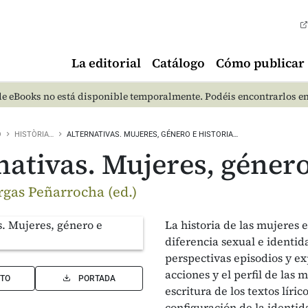
La editorial
Catálogo
Cómo publicar
e eBooks no está disponible temporalmente. Podéis encontrarlos e
O
HISTÒRIA…
ALTERNATIVAS. MUJERES, GÉNERO E HISTORIA…
nativas. Mujeres, género
rgas Peñarrocha (ed.)
La historia de las mujeres 
diferencia sexual e identid
perspectivas episodios y ex
acciones y el perfil de las 
TO
PORTADA
escritura de los textos líri
configuración de la identi