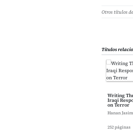
Otros títulos d
Títulos relac
Writing Th
Iraqi Resp
on Terror
Hanan Jasi
252 páginas