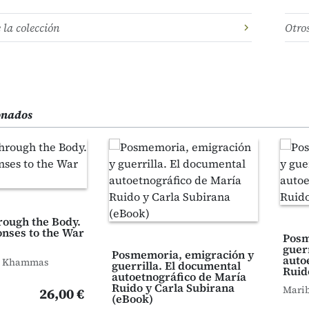
e la colección
Otro
ionados
rough the Body.
onses to the War
Posm
guer
Posmemoria, emigración y
auto
m Khammas
guerrilla. El documental
Ruid
autoetnográfico de María
Ruido y Carla Subirana
Marib
26,00 €
(eBook)