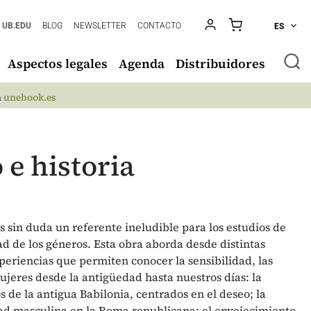
UB.EDU
BLOG
NEWSLETTER
CONTACTO
ES
Aspectos legales
Agenda
Distribuidores
n
unebook.es
 e historia
es sin duda un referente ineludible para los estudios de
ad de los géneros. Esta obra aborda desde distintas
periencias que permiten conocer la sensibilidad, las
mujeres desde la antigüedad hasta nuestros días: la
cos de la antigua Babilonia, centrados en el deseo; la
dad masculina en la Roma republicana; el envejecimiento