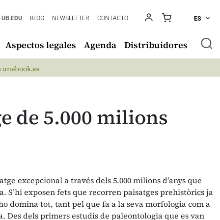
UB.EDU
BLOG
NEWSLETTER
CONTACTO
ES
Aspectos legales
Agenda
Distribuidores
n
unebook.es
ge de 5.000 milions
iatge excepcional a través dels 5.000 milions d’anys que
ra. S’hi exposen fets que recorren paisatges prehistòrics ja
ho domina tot, tant pel que fa a la seva morfologia com a
a. Des dels primers estudis de paleontologia que es van