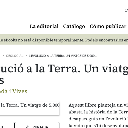
La editorial
Catálogo
Cómo publicar
e eBooks no está disponible temporalmente. Podéis encontrarlos e
O
GEOLOGIA…
L’EVOLUCIÓ A LA TERRA. UN VIATGE DE 5.000…
lució a la Terra. Un viat
s
dà i Vives
Aquest llibre planteja un v
abasta la història de la Ter
desapareguts on l’evolució 
la vida que s’hi desenvolup
TO
PORTADA