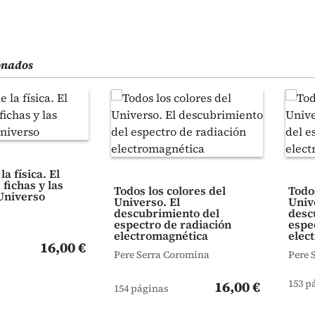
ionados
la física. El
 fichas y las
Todos los colores del
Todos
 Universo
Universo. El
Univ
descubrimiento del
desc
espectro de radiación
espe
electromagnética
elec
16,00 €
Pere Serra Coromina
Pere 
153 p
16,00 €
154 páginas