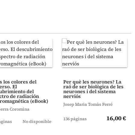
 los colores del
Per què les neurones? La
erso. El
raó de ser biològica de les
ubrimiento del
neurones i del sistema
ctro de radiación
nerviós
tromagnética (eBook)
Josep Maria Tomàs Ferré
Serra Coromina
16,00 €
136 páginas
áginas
No disponible