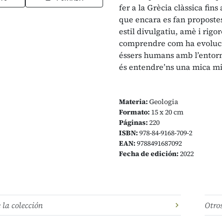
fer a la Grècia clàssica fin
que encara es fan proposte
estil divulgatiu, amè i rigo
comprendre com ha evolucio
éssers humans amb l’entorn 
és entendre’ns una mica mil
Materia:
Geologia
Formato:
15 x 20 cm
Páginas:
220
ISBN:
978-84-9168-709-2
EAN:
9788491687092
Fecha de edición:
2022
e la colección
Otro