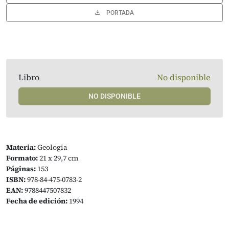
PORTADA
Libro
No disponible
NO DISPONIBLE
Materia:
Geologia
Formato:
21 x 29,7 cm
Páginas:
153
ISBN:
978-84-475-0783-2
EAN:
9788447507832
Fecha de edición:
1994