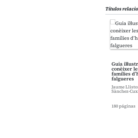
Títulos relac
Guia il·lus
conèixer le
famílies d’
falgueres
Jaume Llisto
Sànchez-Cux
180 páginas