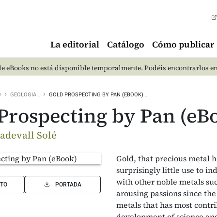
La editorial
Catálogo
Cómo publicar
e eBooks no está disponible temporalmente. Podéis encontrarlos e
O
GEOLOGIA…
GOLD PROSPECTING BY PAN (EBOOK)…
Prospecting by Pan (eB
adevall Solé
Gold, that precious metal hig
surprisingly little use to i
with other noble metals suc
TO
PORTADA
arousing passions since th
metals that has most contri
development of science and