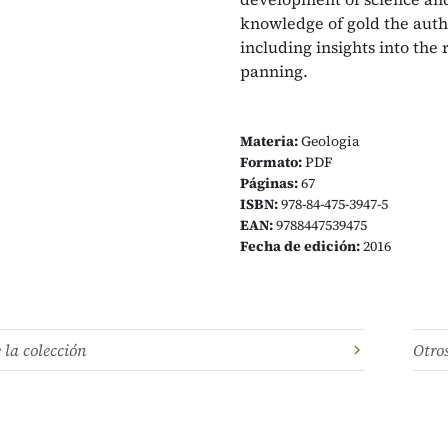
knowledge of gold the auth
including insights into the 
panning.
Materia:
Geologia
Formato:
PDF
Páginas:
67
ISBN:
978-84-475-3947-5
EAN:
9788447539475
Fecha de edición:
2016
e la colección
Otro