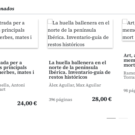
ionados
Art, 
memò
trada per a
La huella ballenera en el
mort
s principals
norte de la península
herbes, mates i
Ibérica. Inventario-guía de
Ramon
restos históricos
Torra
sella, Antoni
Àlex Aguilar, Max Aguilar
art
98 pá
28,00 €
396 páginas
24,00 €