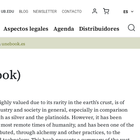
UB.EDU
BLOG
NEWSLETTER
CONTACTO
ES
Aspectos legales
Agenda
Distribuidores
n
unebook.es
ook)
hly valued due to its rarity in the earth’s crust, is of
ndustry and society in general, especially in comparison
h as silver and the platinoids. However, it has been
e most remote times of humanity, and has been one of the
buted, through alchemy and other practices, to the
 technology. This book presents a summary of the vast