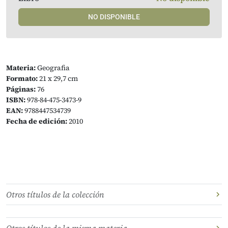
NO DISPONIBLE
Materia:
Geografia
Formato:
21 x 29,7 cm
Páginas:
76
ISBN:
978-84-475-3473-9
EAN:
9788447534739
Fecha de edición:
2010
Otros títulos de la colección