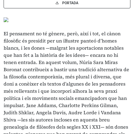
PORTADA
El pensament no té gènere, però, així i tot, el cànon
filosòfic és presidit per un il·lustre panteó d’homes
blancs, i les dones —malgrat les aportacions notables
que han fet a la història de les idees— encara no hi
tenen entrada. En aquest volum, Núria Sara Miras
Boronat contribueix a bastir una tradició alternativa de
la filosofia contemporània, més plural i diversa, que
doni a conèixer els textos d’algunes de les pensadores
més rellevants i que incorpori alhora la seva praxi
política i els moviments socials emancipadors que han
impulsat. Jane Addams, Charlotte Perkins Gilman,
Judith Shklar, Angela Davis, Audre Lorde i Vandana
Shiva —les sis autores incloses en aquesta breu
genealogia de filòsofes dels segles XX i XXI— són dones