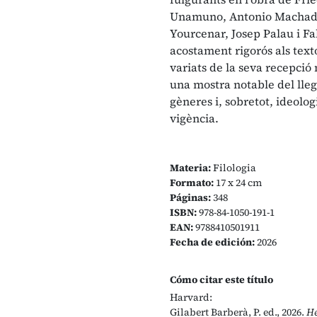
Unamuno, Antonio Machado, 
Yourcenar, Josep Palau i F
acostament rigorós als texto
variats de la seva recepci
una mostra notable del llega
gèneres i, sobretot, ideolog
vigència.
Materia:
Filologia
Formato:
17 x 24 cm
Páginas:
348
ISBN:
978-84-1050-191-1
EAN:
9788410501911
Fecha de edición:
2026
Cómo citar este título
Harvard:
Gilabert Barberà, P. ed., 2026.
He