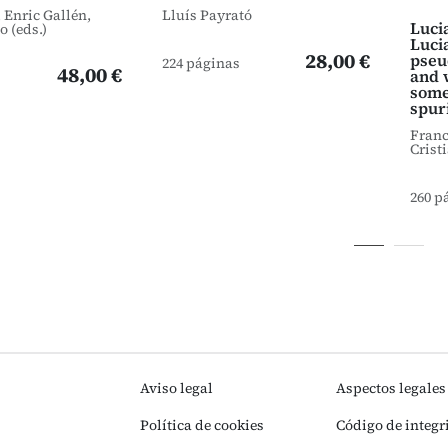
 Enric Gallén,
Lluís Payrató
Luci
 (eds.)
Luci
28,00 €
pseu
224 páginas
48,00 €
and 
some
spur
Franc
Cristi
260 p
Aviso legal
Aspectos legales
Política de cookies
Código de integr