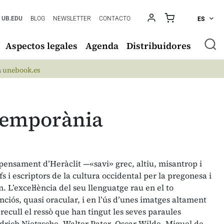
UB.EDU
BLOG
NEWSLETTER
CONTACTO
ES
Aspectos legales
Agenda
Distribuidores
n
unebook.es
ntemporània
l pensament d’Heràclit —«savi» grec, altiu, misantrop i
s i escriptors de la cultura occidental per la pregonesa i
n. L’excel·lència del seu llenguatge rau en el to
nciós, quasi oracular, i en l’ús d’unes imatges altament
recull el ressò que han tingut les seves paraules
edrich Nietzsche, Walter Pater, Oscar Wilde, Miguel de