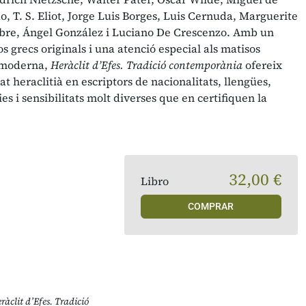
T. S. Eliot, Jorge Luis Borges, Luis Cernuda, Marguerite
abre, Ángel González i Luciano De Crescenzo. Amb un
s grecs originals i una atenció especial als matisos
ó moderna,
Heràclit d’Efes. Tradició contemporània
ofereix
t heraclitià en escriptors de nacionalitats, llengües,
ies i sensibilitats molt diverses que en certifiquen la
32,00 €
Libro
COMPRAR
ràclit d’Efes. Tradició