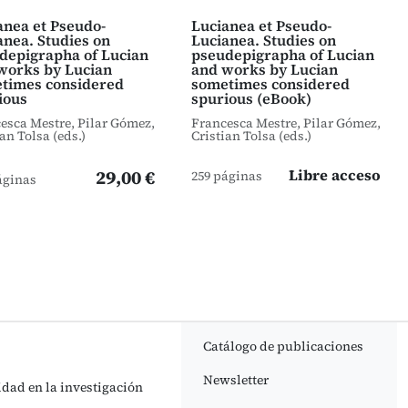
anea et Pseudo-
Lucianea et Pseudo-
anea. Studies on
Lucianea. Studies on
depigrapha of Lucian
pseudepigrapha of Lucian
works by Lucian
and works by Lucian
times considered
sometimes considered
ious
spurious (eBook)
esca Mestre, Pilar Gómez,
Francesca Mestre, Pilar Gómez,
an Tolsa (eds.)
Cristian Tolsa (eds.)
29,00 €
Libre acceso
259 páginas
áginas
Catálogo de publicaciones
Newsletter
idad en la investigación