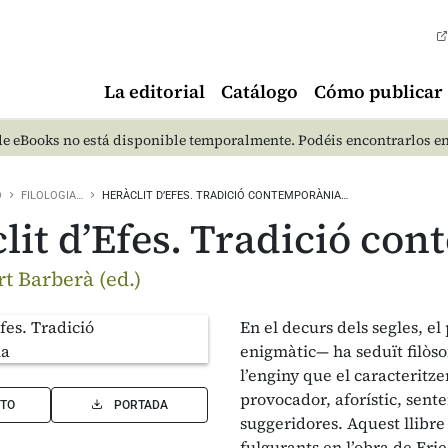
La editorial
Catálogo
Cómo publicar
e eBooks no está disponible temporalmente. Podéis encontrarlos e
O
FILOLOGIA…
HERÀCLIT D’EFES. TRADICIÓ CONTEMPORÀNIA…
lit d’Efes. Tradició co
t Barberà (ed.)
En el decurs dels segles, e
enigmàtic— ha seduït filòsof
l’enginy que el caracteritze
provocador, aforístic, sente
TO
PORTADA
suggeridores. Aquest llibre 
fulgurants en l’obra de Fri