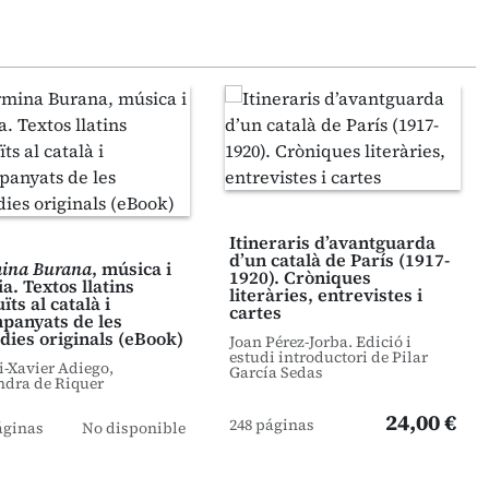
Itineraris d’avantguarda
d’un català de París (1917-
ina Burana
, música i
1920). Cròniques
a. Textos llatins
literàries, entrevistes i
ïts al català i
cartes
panyats de les
dies originals (eBook)
Joan Pérez-Jorba. Edició i
estudi introductori de Pilar
i-Xavier Adiego,
García Sedas
ndra de Riquer
24,00 €
248 páginas
áginas
No disponible