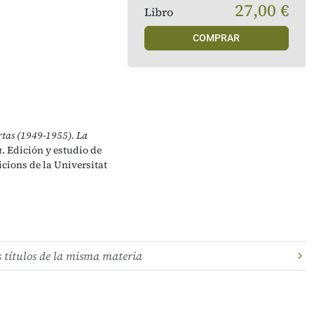
27,00 €
Libro
COMPRAR
tas (1949-1955). La
a
. Edición y estudio de
icions de la Universitat
s títulos de la misma materia