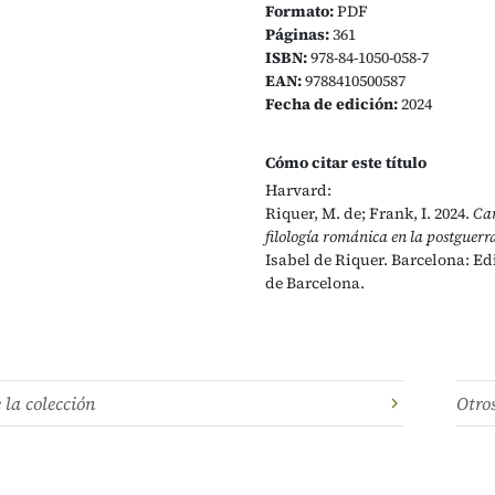
Formato:
PDF
Páginas:
361
ISBN:
978-84-1050-058-7
EAN:
9788410500587
Fecha de edición:
2024
Cómo citar este título
Harvard:
Riquer, M. de; Frank, I. 2024.
Car
filología románica en la postguerr
Isabel de Riquer. Barcelona: Ed
de Barcelona.
e la colección
Otro