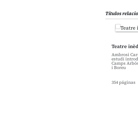
Títulos relac
Teatre inèdi
Ambrosi Carr
estudi introd
Camps Arbós
i Boreu
354 páginas