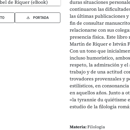
duras situaciones personal
continuaron las dificultade
las últimas publicaciones y 
TO
PORTADA
fin de consultar manuscritos
relacionarse con sus colega
presencia física. Este libr
Martín de Riquer e István F
Con un tono que inicialment
incluso humorístico, ambos
respeto, la admiración y e
trabajo y de una actitud co
trovadores provenzales y po
estilísticos, en consonancia
en aquellos años. Junto a o
«la tyrannie du quiétisme 
estudio de la filología romá
Materia:
Filologia