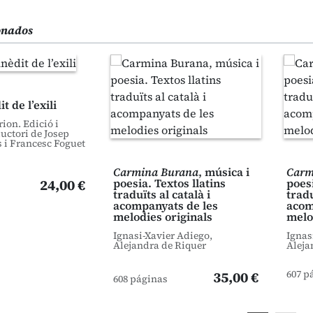
ionados
t de l’exili
ion. Edició i
uctori de Josep
 i Francesc Foguet
Carmina Burana
, música i
Carm
24,00 €
poesia. Textos llatins
poesi
traduïts al català i
tradu
acompanyats de les
acom
melodies originals
melo
Ignasi-Xavier Adiego,
Ignas
Alejandra de Riquer
Aleja
607 p
35,00 €
608 páginas