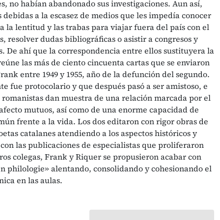
es, no habían abandonado sus investigaciones. Aun así,
s debidas a la escasez de medios que les impedía conocer
a la lentitud y las trabas para viajar fuera del país con el
, resolver dudas bibliográficas o asistir a congresos y
s. De ahí que la correspondencia entre ellos sustituyera la
o reúne las más de ciento cincuenta cartas que se enviaron
rank entre 1949 y 1955, año de la defunción del segundo.
e fue protocolario y que después pasó a ser amistoso, e
 romanistas dan muestra de una relación marcada por el
l afecto mutuos, así como de una enorme capacidad de
mún frente a la vida. Los dos editaron con rigor obras de
etas catalanes atendiendo a los aspectos históricos y
 con las publicaciones de especialistas que proliferaron
tros colegas, Frank y Riquer se propusieron acabar con
en philologie» alentando, consolidando y cohesionando el
nica en las aulas.