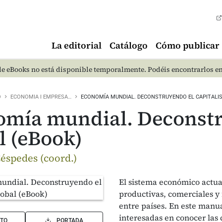
La editorial
Catálogo
Cómo publicar
e eBooks no está disponible temporalmente. Podéis encontrarlos e
O
ECONOMIA I EMPRESA…
ECONOMÍA MUNDIAL. DECONSTRUYENDO EL CAPITALI
mía mundial. Deconstr
l (eBook)
Céspedes (coord.)
El sistema económico actual
productivas, comerciales y 
entre países. En este manua
interesadas en conocer las 
TO
PORTADA