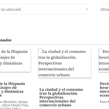
e la colección
Otro
ionados
e la Hispania
Deci
isajes de
heur
La ciudad y el consumo
 y dinámicas
intro
tras la globalización.
s
econ
Perspectivas
internacionales del
as Monfort, Jaime
Pere 
comercio urbano
 Oriol Olesti Vila,
a Calvo (eds.)