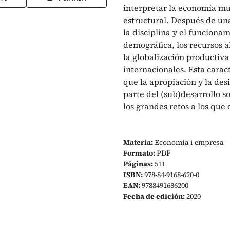
interpretar la economía mu
estructural. Después de una
la disciplina y el funciona
demográfica, los recursos a
la globalización productiva 
internacionales. Esta cara
que la apropiación y la des
parte del (sub)desarrollo s
los grandes retos a los qu
Materia:
Economia i empresa
Formato:
PDF
Páginas:
511
ISBN:
978-84-9168-620-0
EAN:
9788491686200
Fecha de edición:
2020