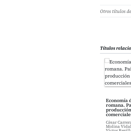
Otros títulos d
Títulos relac
Economía d
romana. Pa
producción
comerciale
Cèsar Carrer
Molina Vidal,
Víctor Revill