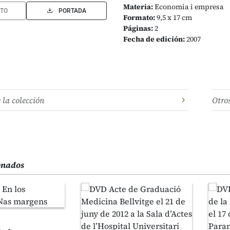
Materia:
Economia i empresa
TO
PORTADA
Formato:
9,5 x 17 cm
Páginas:
2
Fecha de edición:
2007
e la colección
Otro
ionados