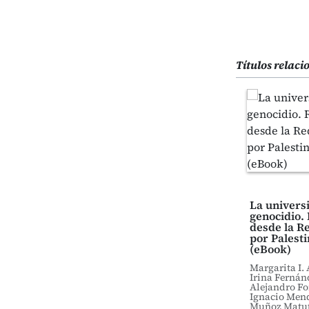
Títulos relac
La universi
genocidio.
desde la R
por Palesti
(eBook)
Margarita I. 
Irina Fernán
Alejandro Fo
Ignacio Mend
Muñoz Matut