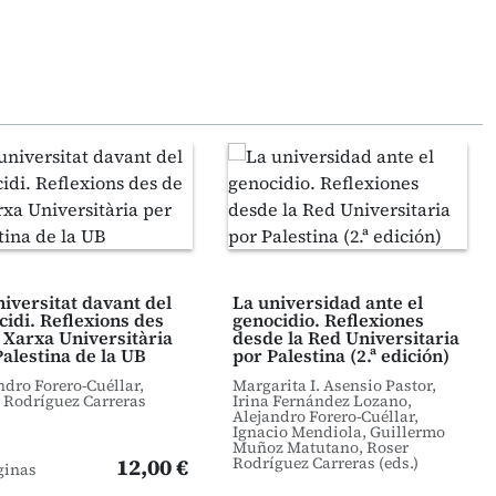
niversitat davant del
La universidad ante el
cidi. Reflexions des
genocidio. Reflexiones
a Xarxa Universitària
desde la Red Universitaria
Palestina de la UB
por Palestina (2.ª edición)
ndro Forero-Cuéllar,
Margarita I. Asensio Pastor,
 Rodríguez Carreras
Irina Fernández Lozano,
Alejandro Forero-Cuéllar,
Ignacio Mendiola, Guillermo
Muñoz Matutano, Roser
12,00 €
Rodríguez Carreras (eds.)
ginas