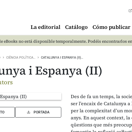
La editorial
Catálogo
Cómo publicar
e eBooks no está disponible temporalmente. Podéis encontrarlos e
O
CIÈNCIA POLÍTICA…
CATALUNYA I ESPANYA (II)…
unya i Espanya (II)
utors
Des de fa un temps, la soci
ser l’encaix de Catalunya a 
per la complexitat d’un mo
TO
PORTADA
anys. En aquest context, la
qüestions que més preocupe
fomentin la reflexió col·le