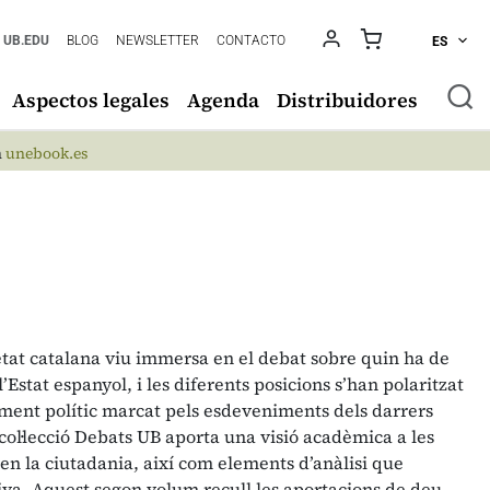
UB.EDU
BLOG
NEWSLETTER
CONTACTO
ES
Aspectos legales
Agenda
Distribuidores
n
unebook.es
etat catalana viu immersa en el debat sobre quin ha de
l’Estat espanyol, i les diferents posicions s’han polaritzat
ment polític marcat pels esdeveniments dels darrers
 col·lecció Debats UB aporta una visió acadèmica a les
n la ciutadania, així com elements d’anàlisi que
ctiva. Aquest segon volum recull les aportacions de deu