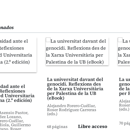
ionados
La universitat davant del
La u
genocidi. Reflexions des
geno
dad ante el
de la Xarxa Universitària
de l
 Reflexiones
per Palestina de la UB
per 
ed Universitaria
(eBook)
na (2.ª edición)
Aleja
Roser
Alejandro Forero-Cuéllar,
(eds.)
Roser Rodríguez Carreras
Asensio Pastor,
(eds.)
dez Lozano,
rero-Cuéllar,
70 pá
iola, Guillermo
Libre acceso
68 páginas
ano, Roser