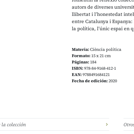
autors de diverses universi
llibertat i l’honestedat inte
entre Catalunya i Espanya: l
la política, l’únic espai en 
Materia:
Ciència política
Formato:
15 x 21 cm
Páginas:
184
ISBN:
978-84-9168-412-1
EAN:
9788491684121
Fecha de edición:
2020
e la colección
Otro