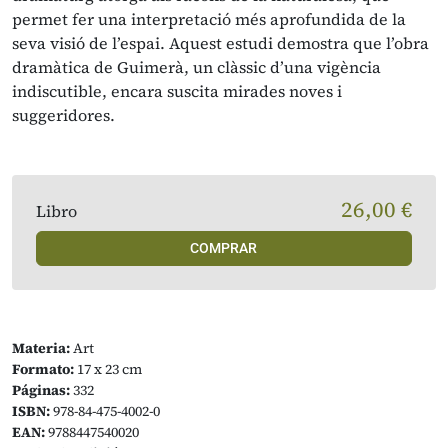
permet fer una interpretació més aprofundida de la
seva visió de l’espai. Aquest estudi demostra que l’obra
dramàtica de Guimerà, un clàssic d’una vigència
indiscutible, encara suscita mirades noves i
suggeridores.
26,00 €
Libro
COMPRAR
Materia:
Art
Formato:
17 x 23 cm
Páginas:
332
ISBN:
978-84-475-4002-0
EAN:
9788447540020