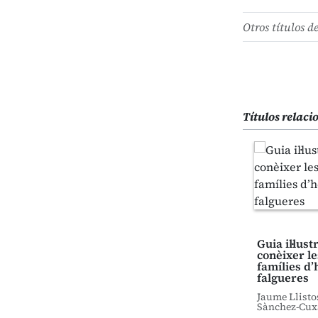
Otros títulos d
Títulos relac
Guia il·lus
conèixer le
famílies d’
falgueres
Jaume Llisto
Sànchez-Cux