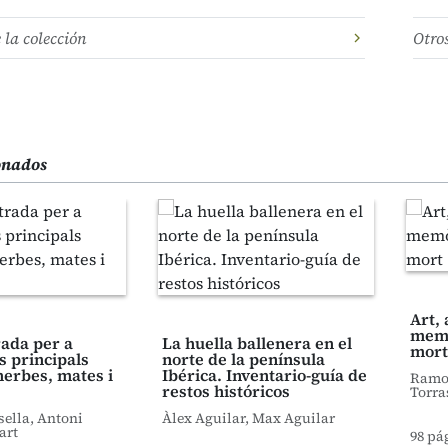
e la colección
Otro
ionados
Art, 
memò
trada per a
La huella ballenera en el
mort
s principals
norte de la península
herbes, mates i
Ibérica. Inventario-guía de
Ramon
restos históricos
Torra
sella, Antoni
Àlex Aguilar, Max Aguilar
art
98 pá