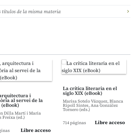
s títulos de la misma materia
La crítica literaria en el
siglo XIX (eBook)
arquitectura i
ria al servei de la
Marisa Sotelo Vázquez, Blanca
 (eBook)
Ripoll Sintes, Ana González
Tornero (eds.)
 Dilla Martí i Maria
s Freixa (ed.)
Libre acceso
714 páginas
Libre acceso
ginas