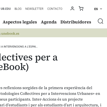
UB.EDU
BLOG
NEWSLETTER
CONTACTO
ES
Aspectos legales
Agenda
Distribuidores
n
unebook.es
 A INTERVENCIONS A L’ESPAI…
lectives per a
(eBook)
es reflexions sorgides de la primera experiència del
todologies Col·lectives per a Intervencions Urbanes» en
seus participants. Inter-Accions és un projecte
ri d’estudiants i per als estudiants d’art i arquitectura, i