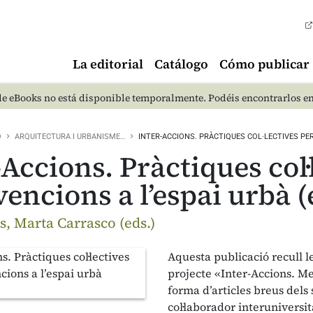
La editorial
Catálogo
Cómo publicar
e eBooks no está disponible temporalmente. Podéis encontrarlos e
O
ARQUITECTURA I URBANISME…
INTER-ACCIONS. PRÀCTIQUES COL·LECTIVES PER
-Accions. Pràctiques col·
vencions a l’espai urbà 
s, Marta Carrasco (eds.)
Aquesta publicació recull l
projecte «Inter-Accions. Me
forma d’articles breus dels 
col·laborador interuniversita