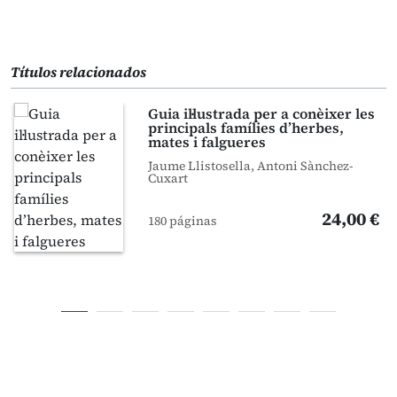
Títulos relacionados
Guia il·lustrada per a conèixer les
principals famílies d’herbes,
mates i falgueres
Jaume Llistosella, Antoni Sànchez-
Cuxart
24,00 €
180 páginas