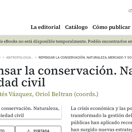
La editorial
Catálogo
Cómo publicar
e eBooks no está disponible temporalmente. Podéis encontrarlos e
O
ANTROPOLOGIA…
REPENSAR LA CONSERVACIÓN. NATURALEZA, MERCADO Y SOC
sar la conservación. N
dad civil
tés Vázquez, Oriol Beltran (coords.)
La crisis económica y las p
transformado la gestión de
públicas han aplicado recor
han surgido nuevas estrateg
TO
PORTADA