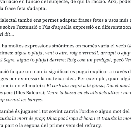
ariació en funció del subjecte, de qui fa l’acció. Així, pod
 la frase feta s’adapta.
ialectal també ens permet adaptar frases fetes a usos més a
 sobre l’extensió o l’ús d’aquella expressió en diferents zo
l dit
...
 ha moltes expressions sinònimes on només varia el verb (
ònimes:
aigua
o
pluja
,
vent
o
aire
,
roig
o
vermell
,
arrupit
o
ajup
l Segre, aigua
(o
pluja
)
darrere
;
Roig com un perdigot
, però
Ve
ció fa que un mateix significat es pugui explicar a través 
tges per expressar la mateixa idea. Per exemple, quan algú 
coneix en ell mateix:
El corb diu negra a la garsa
;
Diu el mort 
es porc
(Illes Balears);
Veure la busca en els ulls dels altres i no
cap cornut les banyes
.
també és juganer i tot sovint canvia l’ordre o algun mot del
rauràs la mort de prop
;
Dina poc i sopa d’hora i et trauràs la mor
 part o la segona del primer vers del refrany.