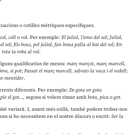
tuacions o cotilles mètriques específiques.
col, coll
o
vol
. Per exemple:
El juliol, l’amo del sol
;
Juliol,
el sol
;
Els bous, pel juliol, fan bona palla al bat del sol
;
En
, tota la roba al vol
.
lguns qualificatius de mesos:
març marçot
,
març marcell
,
ove, si pot
;
Passat el març marcell, salvats la vaca i el vedell
;
un mentider
.
erents diferents. Per exemple:
De gota en gota
ple el got…
, segons si volem rimar amb
bota
,
pica
o
got.
també variarà. I, anant més enllà, també podem trobar-nos
ons si ho necessitem en el nostre discurs o escrit:
Ser la