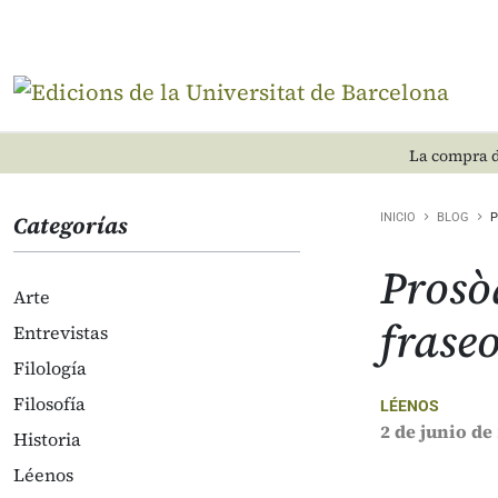
La compra d
Categorías
INICIO
BLOG
P
Prosòd
Arte
frase
Entrevistas
Filología
Filosofía
LÉENOS
2 de junio de
Historia
Léenos