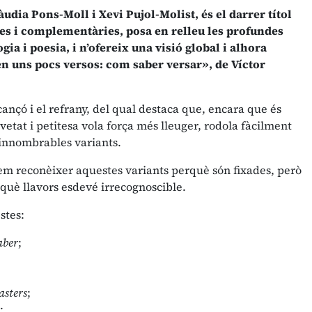
udia Pons-Moll i Xevi Pujol-Molist, és el darrer títol
ses i complementàries, posa en relleu les profundes
a i poesia, i n’ofereix una visió global i alhora
n uns pocs versos: com saber versar», de Víctor
nçó i el refrany, del qual destaca que, encara que és
vetat i petitesa vola força més lleuger, rodola fàcilment
n innombrables variants.
dem reconèixer aquestes variants perquè són fixades, però
rquè llavors esdevé irrecognoscible.
stes:
aber
;
rasters
;
;