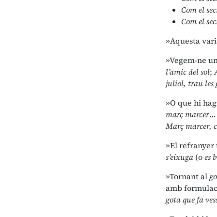
Com el sec
Com el secr
»Aquesta varia
»Vegem-ne un 
l’amic del sol
;
juliol, trau les
»O que hi hag
març marcer
…
Març marcer, c
»El refranyer
s’eixuga
(o
es 
»Tornant al
go
amb formulacio
gota que fa ves