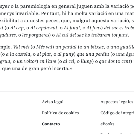
anyer o la paremiologia en general juguen amb la variació p
menys invariable. Per tant, hi ha molta variació en una matei
exibilitat a aquestes peces, que, malgrat aquesta variació,
ul
(o
Al cap
, o
Al capdavall
, o
Al final
, o
Al fons
)
del sac es tro
gadures
, o
les porgueres
) o
Al cul del sac ho trobarem tot junt
.
emple.
Val més
(o
Més val
)
un pardal
(o
un bitxac
, o
una guatll
à
(o
a la cassola
, o
al plat
, o
al puny
)
que una perdiu
(o
una àgu
grua
, o
un voltor
)
en l’aire
(o
al cel
, o
lluny
) o
que dos
(o
cent
)
a que una de gran però incerta.»
Aviso legal
Aspectos legales
Política de cookies
Código de integr
Contacto
eBooks