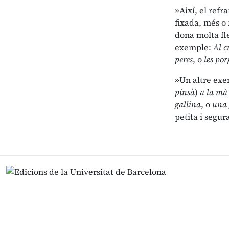
»Així, el refr
fixada, més o 
dona molta fl
exemple:
Al c
peres
, o
les por
»Un altre ex
pinsà
)
a la m
gallina
, o
una 
petita i segur