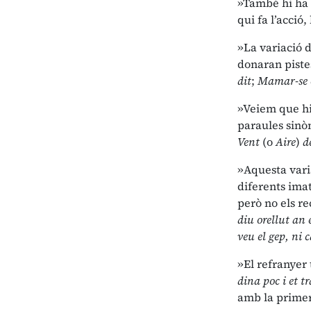
»També hi ha v
qui fa l’acció,
»La variació d
donaran pistes
dit
;
Mamar-se e
»Veiem que hi
paraules sin
Vent
(o
Aire
)
de
»Aquesta varia
diferents ima
però no els re
diu orellut an 
veu el gep, ni 
»El refranyer 
dina poc i et t
amb la primera