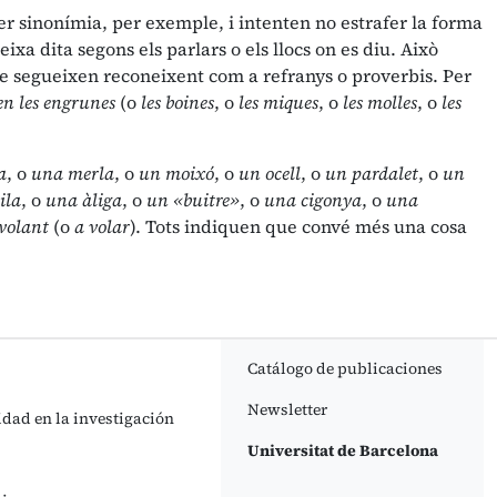
er sinonímia, per exemple, i intenten no estrafer la forma
xa dita segons els parlars o els llocs on es diu. Això
 se segueixen reconeixent com a refranys o proverbis. Per
ben les engrunes
(o
les boines
, o
les miques
, o
les molles
, o
les
a
, o
una merla
, o
un moixó
, o
un ocell
, o
un pardalet
, o
un
ila
, o
una àliga
, o
un «buitre»
, o
una cigonya
, o
una
volant
(o
a volar
). Tots indiquen que convé més una cosa
Catálogo de publicaciones
Newsletter
idad en la investigación
Universitat de Barcelona