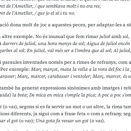
ret de l’Ametller, / que semblava molt i no era res
;
et de l’Ametller, / que jo el sé i tu no.
ció dona molt de joc a aquestes peces, per adaptar-les a si
altre exemple. No és inusual que fem rimar
juliol
amb
sol
,
A darrers de juliol, una hora menys de sol
;
Aigua de juliol encén 
 garbes al sol
;
En juliol, val més ser a l’ombra que al sol
;
Al juliol
i paraules inventades només per a rimes de refranys, com a
 Per exemple:
Març marçot, mata la vella a la vora del foc i la j
arasser
;
Març, marcer, carabasser i ventoler
;
Març, marcer, és 
 també ha generat expressions sinònimes amb imatges i ref
buida
)
la bota
;
De mica en mica s’omple la pica
;
A poc a poc s’om
t
(o
vas
), segons si es fa servir un mot o un altre, la rima 
ns diferents, ja sigui com a frase feta o com a refrany, seg
sar el got
(o
vas
);
Una gota fa vessar un got
(o
vas
).