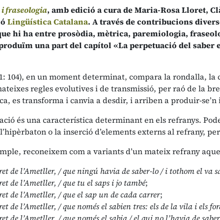
 i fraseologia
, amb edició a cura de Maria-Rosa Lloret, Clà
ió
Lingüística Catalana
. A través de contribucions diver
e hi ha entre prosòdia, mètrica, paremiologia, fraseologi
roduïm una part del capítol «La perpetuació del saber e
: 104), en un moment determinat, compara la rondalla, la ca
ateixes regles evolutives i de transmissió, per raó de la bre
a, es transforma i canvia a desdir, i arriben a produir-se’
ació és una característica determinant en els refranys. Po
l’hipèrbaton o la inserció d’elements externs al refrany, pe
emple, reconeixem com a variants d’un mateix refrany aque
ret de l’Ametller, / que ningú havia de saber-lo / i tothom el va s
et de l’Ametller, / que tu el saps i jo també
;
ret de l’Ametller, / que el sap un de cada carrer
;
et de l’Ametller, / que només el sabien tres: els de la vila i els fo
et de l’Ametller, / que només el sabia / el qui no l’havia de saber