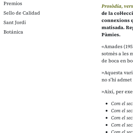
Premios
Prosòdia, vers
Sello de Calidad
de la col·lecc
connexions qu
Sant Jordi
matisada. Rep
Botánica
Pàmies.
«Amades (1951
sotmès a les m
de boca en boc
»Aquesta vari
no s’hi admet 
»Així, per ex
Com el sec
Com el secr
Com el sec
Com el secr
Com el secr