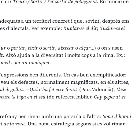
em dir
Treure / Sortir / Fer sortir de polleguera
. En funció de
dequats a un territori concret i que, sovint, després ens
nes dialectals. Per exemple:
Xuplar-se el dit
;
Xuclar-se el
dur
o
portar
,
eixir
o
sortir
,
aixecar
o
alçar
...) o on s’usen
it
. Això ajuda a la diversitat i molts cops a la rima. Ex.:
rmell com un tomàquet
.
d’expressions ben diferents. Un cas ben exemplificador:
veu els defectes, normalment magnificats, en els altres,
al degollat: —Qui t’ha fet eixe forat?
(País Valencià);
L’ase
 veure la biga en el seu
(de referent bíblic);
Cap geperut es
 refrany per rimar amb una paraula o l’altra:
Sopa d’hora i
t de la vora
. Una bona estratègia segons si es vol rimar