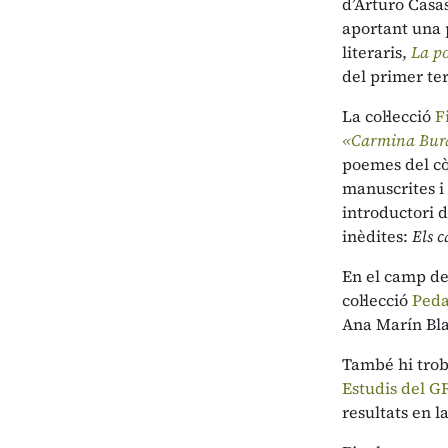
d’Arturo Casas
aportant una p
literaris,
La p
del primer ter
La col·lecció
F
«Carmina Bura
poemes del cò
manuscrites i
introductori d
inèdites:
Els 
En el camp de
col·lecció
Peda
Ana Marín Blan
També hi tro
Estudis del G
resultats en