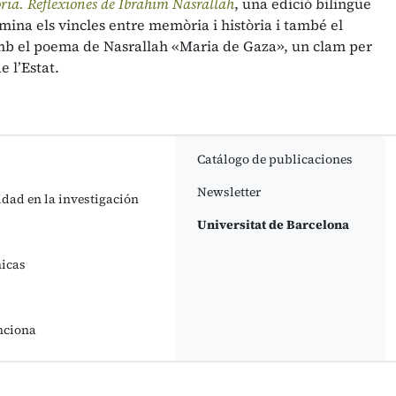
ria. Reflexiones de Ibrahim Nasrallah
, una edició bilingüe
xamina els vincles entre memòria i història i també el
 amb el poema de Nasrallah «Maria de Gaza», un clam per
e l’Estat.
Catálogo de publicaciones
Newsletter
idad en la investigación
Universitat de Barcelona
nicas
nciona