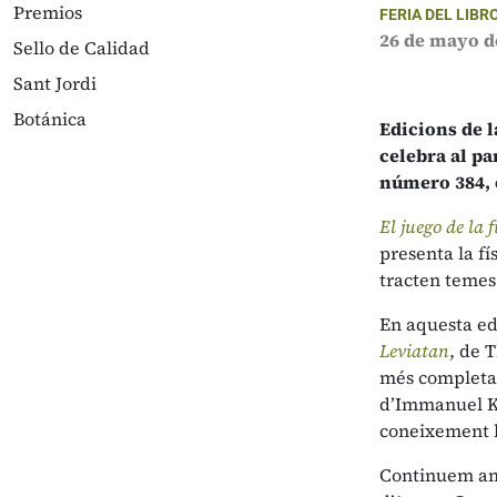
Premios
FERIA DEL LIBR
26 de mayo d
Sello de Calidad
Sant Jordi
Botánica
Edicions de l
celebra al pa
número 384, o
El juego de la f
presenta la fí
tracten temes 
En aquesta ed
Leviatan
, de 
més completa i
d’Immanuel Kan
coneixement
Continuem amb