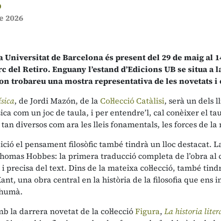
O
e 2026
a Universitat de Barcelona és present del 29 de maig al 14
rc del Retiro. Enguany l’estand d’Edicions UB se situa a la
n trobareu una mostra representativa de les novetats i el
ísica
, de Jordi Mazón, de la
Col·lecció Catàlisi
, serà un dels 
sica com un joc de taula, i per entendre’l, cal conèixer el tau
tan diversos com ara les lleis fonamentals, les forces de la
ició el pensament filosòfic també tindrà un lloc destacat. 
Thomas Hobbes: la primera traducció completa de l’obra al c
 precisa del text. Dins de la mateixa col·lecció, també tin
t, una obra central en la història de la filosofia que ens inte
 humà.
 la darrera novetat de la col·lecció
Figura
,
La historia lite