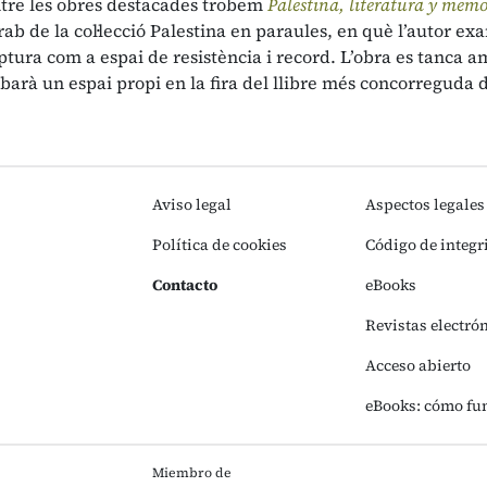
tre les obres destacades trobem
Palestina, literatura y memo
àrab de la col·lecció Palestina en paraules, en què l’autor e
iptura com a espai de resistència i record. L’obra es tanca
barà un espai propi en la fira del llibre més concorreguda d
Aviso legal
Aspectos legales
Política de cookies
Código de integr
Contacto
eBooks
Revistas electró
Acceso abierto
eBooks: cómo fu
Miembro de