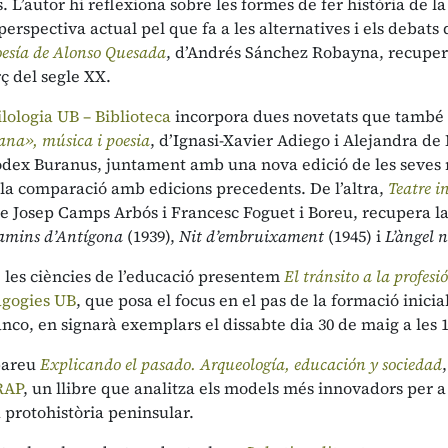
. L’autor hi reflexiona sobre les formes de fer història de la 
erspectiva actual pel que fa a les alternatives i els debats
oesía de Alonso Quesada
, d’Andrés Sánchez Robayna, recupera 
ç del segle XX.
ilologia UB – Biblioteca
incorpora dues novetats que també s
na», música i poesia
, d’Ignasi-Xavier Adiego i Alejandra de 
dex Buranus, juntament amb una nova edició de les seves me
 la comparació amb edicions precedents. De l’altra,
Teatre in
e Josep Camps Arbós i Francesc Foguet i Boreu, recupera la f
camins d’Antígona
(1939),
Nit d’embruixament
(1945) i
L’àngel n
 les ciències de l’educació presentem
El tránsito a la profe
gogies UB
, que posa el focus en el pas de la formació inicial
co, en signarà exemplars el dissabte dia 30 de maig a les 1
bareu
Explicando el pasado. Arqueología, educación y sociedad
RAP
, un llibre que analitza els models més innovadors per a 
 la protohistòria peninsular.