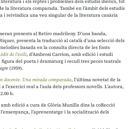
literatura i els reptes i problemes dels estudis ibèrics, tot
 de la literatura comparada. També en l’àmbit dels estudis
i reivindica una veu singular de la literatura canària
eran presents al Retiro madrileny. D’una banda,
Riquer, presenta la traducció al català d’una selecció dels
lodies basada en la consulta directa de les fonts
èdit de l’exili
, d’Ambrosi Carrion, amb edició i estudi
igura del poeta i dramaturg i recull tres peces teatrals
egre
(1959).
sión docente. Una mirada comparada
, l’última novetat de la
 a l’exercici real a l’aula dels professors novells. L’autora,
2.00 h.
, amb edició a cura de Glòria Munilla dins la col·lecció
l’ensenyança, l’aprenentatge i la socialització dels