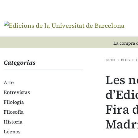
La compra d
Categorías
INICIO
BLOG
L
Les n
Arte
d’Edi
Entrevistas
Filología
Fira 
Filosofía
Madr
Historia
Léenos