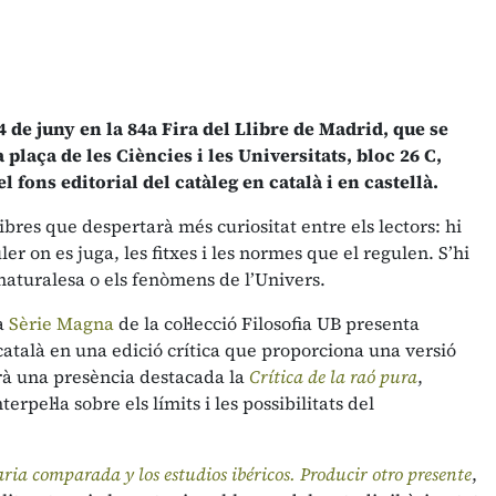
 de juny en la 84a Fira del Llibre de Madrid, que se
 plaça de les Ciències i les Universitats, bloc 26 C,
 fons editorial del catàleg en català i en castellà.
llibres que despertarà més curiositat entre els lectors: hi
ler on es juga, les fitxes i les normes que el regulen. S’hi
 naturalesa o els fenòmens de l’Univers.
La
Sèrie Magna
de la col·lecció Filosofia UB presenta
atalà en una edició crítica que proporciona una versió
drà una presència destacada la
Crítica de la raó pura
,
rpel·la sobre els límits i les possibilitats del
raria comparada y los estudios ibéricos. Producir otro presente
,