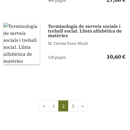
464 pages
Terminologia de serveis socials i
treball social. Llista alfabètica de
matèries
M. Carme Sans Moyà
10,60 €
128 pages
Previous
next
«
1
2
3
»
(current)