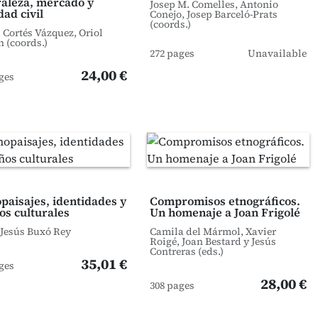
aleza, mercado y
Josep M. Comelles, Antonio
dad civil
Conejo, Josep Barceló-Prats
(coords.)
. Cortés Vázquez, Oriol
n (coords.)
272 pages
Unavailable
24,00 €
ges
paisajes, identidades y
Compromisos etnográficos.
os culturales
Un homenaje a Joan Frigolé
Jesús Buxó Rey
Camila del Mármol, Xavier
Roigé, Joan Bestard y Jesús
Contreras (eds.)
35,01 €
ges
28,00 €
308 pages