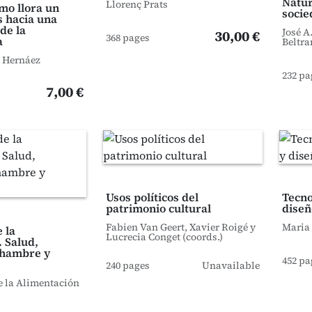
Natur
Llorenç Prats
mo llora un
socie
s hacia una
de la
José A
30,00 €
368 pages
a
Beltra
 Hernáez
232 pa
7,00 €
Usos políticos del
Tecno
patrimonio cultural
diseñ
Fabien Van Geert, Xavier Roigé y
Maria 
 la
Lucrecia Conget (coords.)
. Salud,
 hambre y
452 pa
240 pages
Unavailable
e la Alimentación