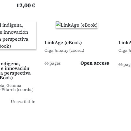
12,00 €
LinkAge (eBook)
Link
Olga Jubany (coord.)
Olga J
Open access
indígena,
66 pages
66 pag
 e innovación
la perspectiva
eBook)
eta, Gemma
 Pitarch (coords.)
Unavailable