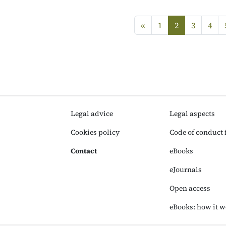
Previous
«
1
2
3
4
(current)
Legal advice
Legal aspects
Cookies policy
Code of conduct f
Contact
eBooks
eJournals
Open access
eBooks: how it w