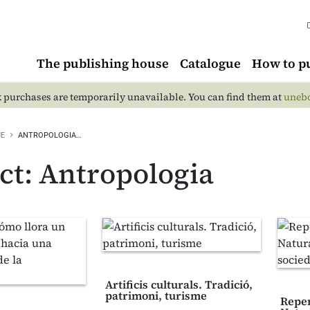
The publishing house
Catalogue
How to p
 purchases are temporarily unavailable. You can find them at
unebo
UE
ANTROPOLOGIA…
ct: Antropologia
Artificis culturals. Tradició,
patrimoni, turisme
Repen