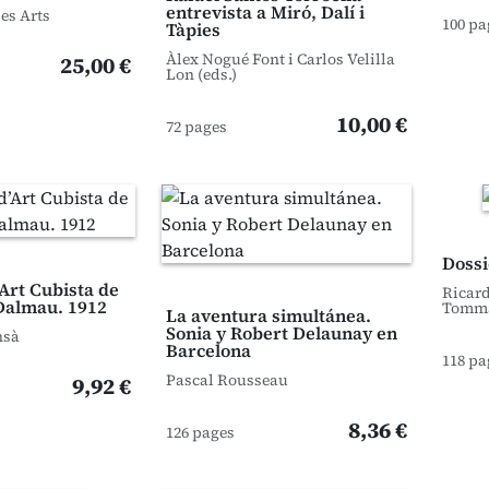
entrevista a Miró, Dalí i
les Arts
100 pa
Tàpies
Àlex Nogué Font i Carlos Velilla
25,00 €
Lon (eds.)
10,00 €
72 pages
Dossi
’Art Cubista de
Ricard
 Dalmau. 1912
Tomma
La aventura simultánea.
Sonia y Robert Delaunay en
nsà
Barcelona
118 pa
Pascal Rousseau
9,92 €
8,36 €
126 pages