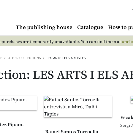
The publishing house
Catalogue
How to p
 purchases are temporarily unavailable. You can find them at
unebo
UE
OTHER COLLECTIONS
LES ARTS I ELS ARTISTES…
ction: LES ARTS I ELS 
Escal
ez Pijuan.
Sergi 
Rafael Santos Torroella