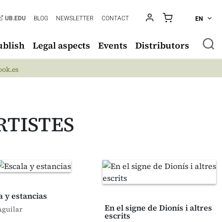
UB.EDU
BLOG
NEWSLETTER
CONTACT
EN
ublish
Legal aspects
Events
Distributors
ok.es
ARTISTES
a y estancias
En el signe de Dionís i altres
Aguilar
escrits