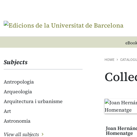
eBook
Subjects
HOME
CATALOG
Colle
Antropologia
Arqueologia
Arquitectura i urbanisme
Art
Astronomia
Joan Hernánd
Homenatge
View all subjects