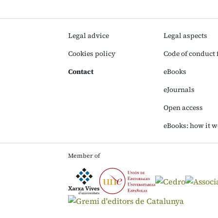
Legal advice
Legal aspects
Cookies policy
Code of conduct f
Contact
eBooks
eJournals
Open access
eBooks: how it w
Member of