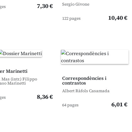
Sergio Givone
7,30 €
ges
10,40 €
122 pages
er Marinetti
Correspondències i
 Mas (intr.) Filippo
contrastos
so Marinetti
Albert Ràfols Casamada
8,36 €
ges
6,01 €
64 pages