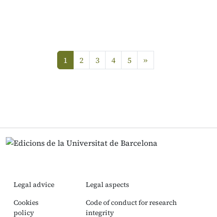
next
1
2
3
4
5
»
(current)
Legal advice
Legal aspects
Cookies
Code of conduct for research
policy
integrity