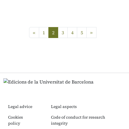
Previous
next
«
1
2
3
4
5
»
(current)
Legal advice
Legal aspects
Cookies
Code of conduct for research
policy
integrity