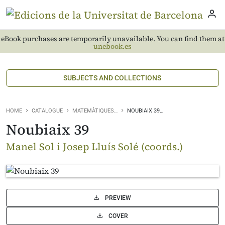
eBook purchases are temporarily unavailable. You can find them at
unebook.es
SUBJECTS AND COLLECTIONS
HOME
CATALOGUE
MATEMÀTIQUES…
NOUBIAIX 39…
Noubiaix 39
Manel Sol i Josep Lluís Solé (coords.)
PREVIEW
COVER