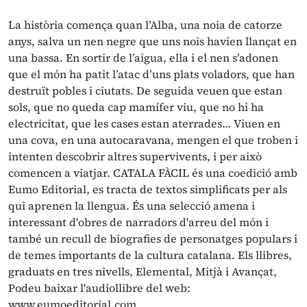
La història comença quan l’Alba, una noia de catorze
anys, salva un nen negre que uns nois havien llançat en
una bassa. En sortir de l’aigua, ella i el nen s’adonen
que el món ha patit l’atac d’uns plats voladors, que han
destruït pobles i ciutats. De seguida veuen que estan
sols, que no queda cap mamífer viu, que no hi ha
electricitat, que les cases estan aterrades... Viuen en
una cova, en una autocaravana, mengen el que troben i
intenten descobrir altres supervivents, i per això
comencen a viatjar. CATALA FÀCIL és una coedició amb
Eumo Editorial, es tracta de textos simplificats per als
qui aprenen la llengua. És una selecció amena i
interessant d'obres de narradors d'arreu del món i
també un recull de biografies de personatges populars i
de temes importants de la cultura catalana. Els llibres,
graduats en tres nivells, Elemental, Mitjà i Avançat,
Podeu baixar l'audiollibre del web:
www.eumoeditorial.com