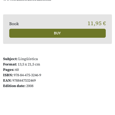
11,95 €
Book
BUY
Subject:
Lingüística
Format:
13,5 x 21,5 cm
Pages:
60
ISBN:
978-84-475-3246-9
EAN:
9788447532469
Edition date:
2008