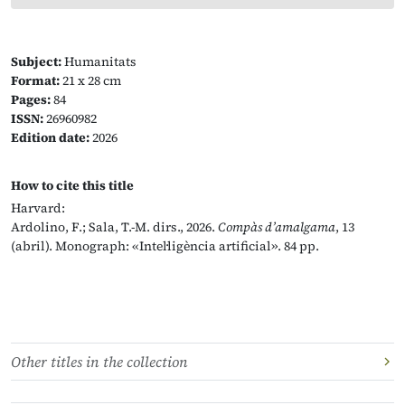
Subject:
Humanitats
Format:
21 x 28 cm
Pages:
84
ISSN:
26960982
Edition date:
2026
How to cite this title
Harvard:
Ardolino, F.; Sala, T.-M. dirs., 2026.
Compàs d’amalgama
, 13
(abril). Monograph: «Intel·ligència artificial». 84 pp.
Other titles in the collection