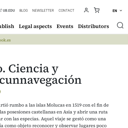
UB.EDU
BLOG
NEWSLETTER
CONTACT
EN
ublish
Legal aspects
Events
Distributors
ok.es
. Ciencia y
ircunnavegación
)
ió rumbo a las islas Molucas en 1519 con el fin de
as posesiones castellanas en Asia y abrir una ruta
r con las especias. Aquel viaje se gestó como una
ía como objeto reconocer y observar lugares poco