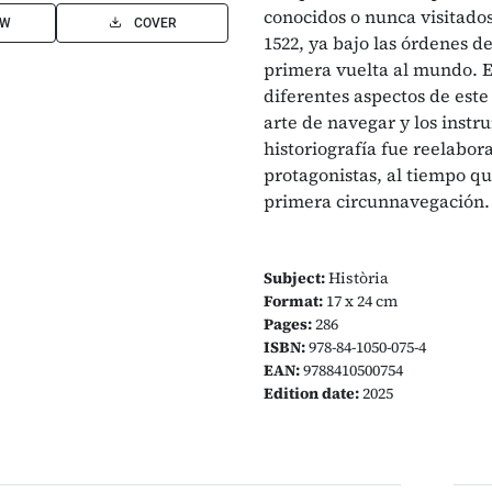
conocidos o nunca visitados
EW
COVER
1522, ya bajo las órdenes de
primera vuelta al mundo. E
diferentes aspectos de este 
arte de navegar y los inst
historiografía fue reelabor
protagonistas, al tiempo qu
primera circunnavegación.
Subject:
Història
Format:
17 x 24 cm
Pages:
286
ISBN:
978-84-1050-075-4
EAN:
9788410500754
Edition date:
2025