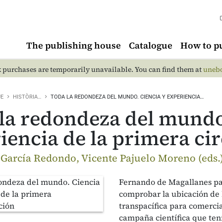
The publishing house
Catalogue
How to p
 purchases are temporarily unavailable. You can find them at
unebo
UE
HISTÒRIA…
TODA LA REDONDEZA DEL MUNDO. CIENCIA Y EXPERIENCIA…
la redondeza del mundo
iencia de la primera c
 García Redondo, Vicente Pajuelo Moreno (eds.
Fernando de Magallanes part
comprobar la ubicación de l
transpacífica para comercia
campaña científica que ten