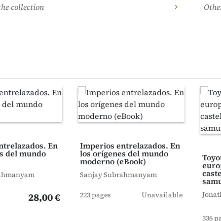
the collection
Other
ntrelazados. En
Imperios entrelazados. En
es del mundo
los orígenes del mundo
Toyo
moderno (eBook)
euro
caste
rahmanyam
Sanjay Subrahmanyam
samur
Jonat
223 pages
Unavailable
28,00 €
336 p