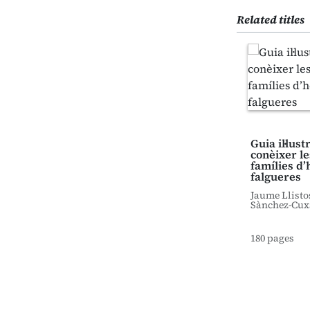
Related titles
Guia il·lus
conèixer le
famílies d’
falgueres
Jaume Llisto
Sànchez-Cux
180 pages