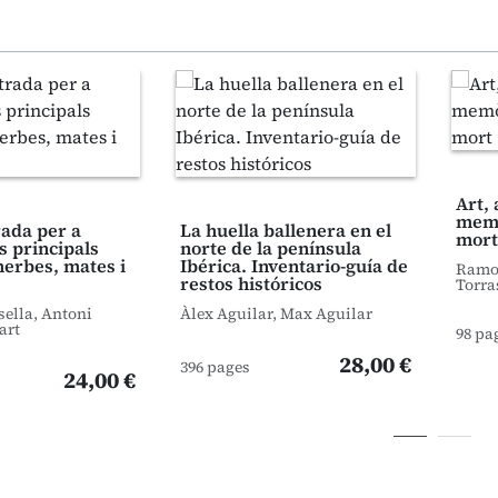
Art, 
memò
trada per a
La huella ballenera en el
mort
s principals
norte de la península
herbes, mates i
Ibérica. Inventario-guía de
Ramon
restos históricos
Torra
sella, Antoni
Àlex Aguilar, Max Aguilar
art
98 pa
28,00 €
396 pages
24,00 €