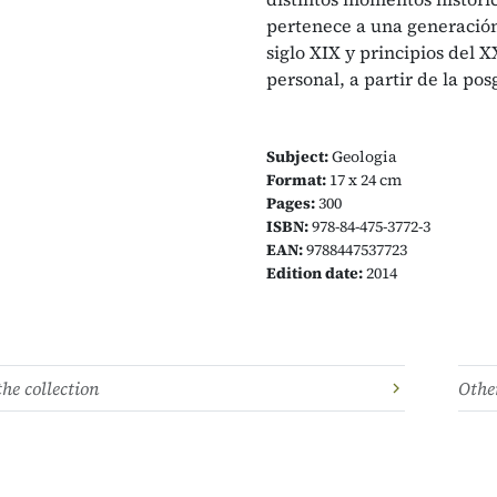
pertenece a una generación
siglo XIX y principios del 
personal, a partir de la po
Subject:
Geologia
Format:
17 x 24 cm
Pages:
300
ISBN:
978-84-475-3772-3
EAN:
9788447537723
Edition date:
2014
the collection
Other