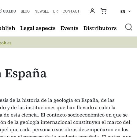
UB.EDU
BLOG
NEWSLETTER
CONTACT
EN
ublish
Legal aspects
Events
Distributors
ok.es
en España
esis de la historia de la geología en España, de las
do y de las instituciones que han llevado a cabo la
a de esta ciencia. El contexto socioeconómico en que se
ión de la geología internacional constituyen el marco del
 papel que cada persona o sus obras desempeñaron en los
os y en el progreso de la geología española. El autor, que