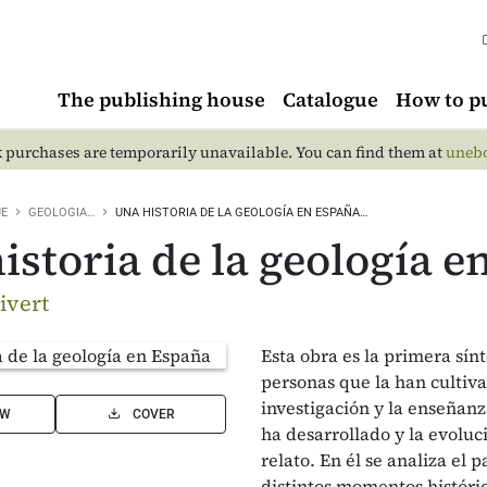
The publishing house
Catalogue
How to p
 purchases are temporarily unavailable. You can find them at
unebo
UE
GEOLOGIA…
UNA HISTORIA DE LA GEOLOGÍA EN ESPAÑA…
istoria de la geología 
ivert
Esta obra es la primera sínt
personas que la han cultiva
investigación y la enseñanz
EW
COVER
ha desarrollado y la evoluc
relato. En él se analiza el
distintos momentos históric