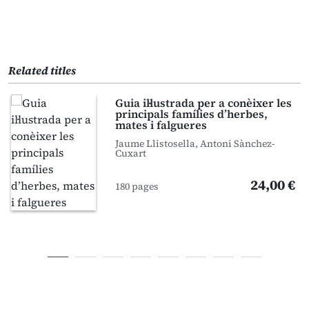
Related titles
Guia il·lustrada per a conèixer les
principals famílies d’herbes,
mates i falgueres
Jaume Llistosella, Antoni Sànchez-
Cuxart
24,00 €
180 pages