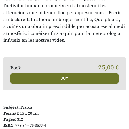
l’activitat humana produeix en l’atmosfera i les
alteracions que hi tenen lloc per aquesta causa. Escrit
amb claredat i alhora amb rigor científic, Que plourà,
avui? és una obra imprescindible per acostar-se al medi
atmosfèric i conèixer fins a quin punt la meteorologia
influeix en les nostres vides.
25,00 €
Book
BUY
Subject:
Física
Format:
15 x 20 cm
Pages:
312
ISBN:
978-84-475-3577-4