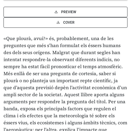
PREVIEW
COVER
«Que plourà, avui?» és, probablement, una de les
preguntes que més s’han formulat els éssers humans
des dels seus orígens. Malgrat que durant segles han
intentat respondre-la observant diferents indicis, no
sempre ha estat fàcil pronosticar el temps atmosfèric.
Més enllà de ser una pregunta de cortesia, saber si
plourà o no planteja un important repte científic, ja
que d’aquesta previsió depèn l’activitat econòmica d’un
ampli sector de la societat. Aquest llibre aporta alguns
arguments per respondre la pregunta del títol. Per una
banda, exposa els principals factors que regulen el
clima i els efectes que la meteorologia té sobre els
éssers vius, els ecosistemes i alguns àmbits tècnics, com
l’aeronàutica; per l’altra, explica l’impacte que