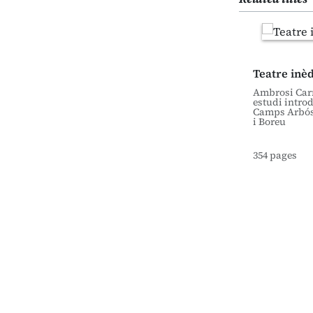
Teatre inèdi
Ambrosi Carr
estudi introd
Camps Arbós
i Boreu
354 pages