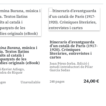
Itineraris d’avantguarda
d’un català de París (1917-
ina Burana
, música i
1920). Cròniques
a. Textos llatins
literàries, entrevistes i
ïts al català i
cartes
panyats de les
dies originals (eBook)
Joan Pérez-Jorba. Edició i
estudi introductori de Pilar
i-Xavier Adiego,
García Sedas
ndra de Riquer
24,00 €
248 pages
ages
Unavailable