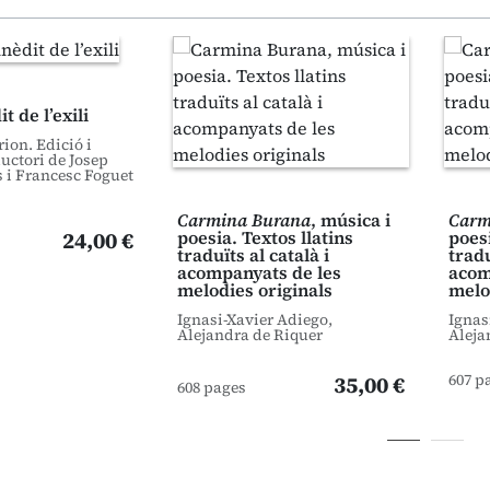
t de l’exili
ion. Edició i
uctori de Josep
 i Francesc Foguet
Carmina Burana
, música i
Carm
24,00 €
poesia. Textos llatins
poesi
traduïts al català i
tradu
acompanyats de les
acom
melodies originals
melo
Ignasi-Xavier Adiego,
Ignas
Alejandra de Riquer
Aleja
607 p
35,00 €
608 pages