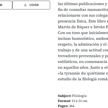
las últimas publicaciones y 
EW
COVER
fin de consultar manuscritos
relacionarse con sus colega
presencia física. Este libr
Martín de Riquer e István F
Con un tono que inicialment
incluso humorístico, ambos
respeto, la admiración y e
trabajo y de una actitud co
trovadores provenzales y po
estilísticos, en consonancia
en aquellos años. Junto a o
«la tyrannie du quiétisme 
estudio de la filología romá
Subject:
Filologia
Format:
15 x 21 cm
Pages:
364