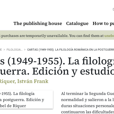
The publishing house
Catalogue
How to p
 purchases are temporarily unavailable. You can find them at
unebo
UE
FILOLOGIA…
CARTAS (1949-1955). LA FILOLOGÍA ROMÁNICA EN LA POSTGUERR
s (1949-1955). La filolo
uerra. Edición y estudio
Riquer, István Frank
Al terminar la Segunda Gue
normalidad y salieron a la l
duras situaciones personal
continuaron las dificultade