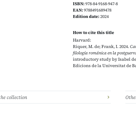
ISBN:
978-84-9168-947-8
EAN:
9788491689478
Edition date:
2024
How to cite this title
Harvard:
Riquer, M. de; Frank, I. 2024.
Car
filología románica en la postguerr
introductory study by Isabel de
Edicions de la Universitat de B
the collection
Other