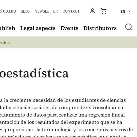
UB.EDU
BLOG
NEWSLETTER
CONTACT
EN
ublish
Legal aspects
Events
Distributors
ok.es
oestadística
a la creciente necesidad de los estudiantes de ciencias
salud y ciencias sociales de comprender y consolidar su
ratamiento de datos para realizar una regresión lineal
sentación de los resultados del experimento que se ha
 es proporcionar la terminología y los conceptos básicos de
, además de resolver los supuestos prácticos que aquí se