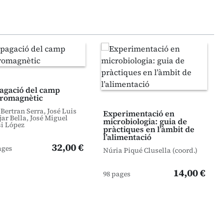
agació del camp
tromagnètic
 Bertran Serra, José Luis
Experimentació en
ar Bella, José Miguel
microbiologia: guia de
i López
pràctiques en l’àmbit de
l’alimentació
32,00 €
ages
Núria Piqué Clusella (coord.)
14,00 €
98 pages