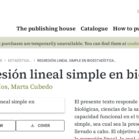
The publishing house
Catalogue
How to p
 purchases are temporarily unavailable. You can find them at
unebo
UE
ESTADÍSTICA…
REGRESIÓN LINEAL SIMPLE EN BIOESTADÍSTICA…
sión lineal simple en bi
íos, Marta Cubedo
El presente texto responde 
biológicas, ciencias de la 
capacidad funcional en el t
simple, sea cual sea la pre
EW
COVER
llevado a cabo. El objetivo
la regresión lineal, la cual