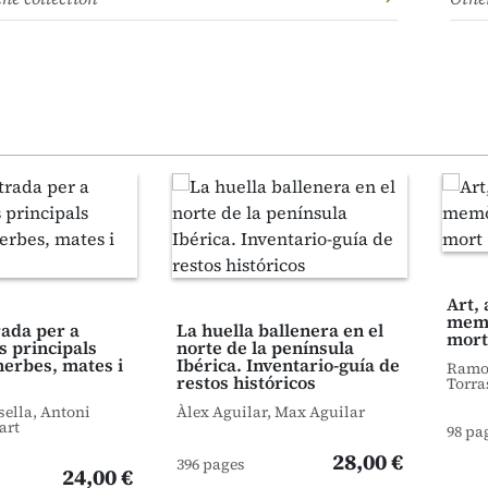
Art, 
memò
trada per a
La huella ballenera en el
mort
s principals
norte de la península
herbes, mates i
Ibérica. Inventario-guía de
Ramon
restos históricos
Torra
sella, Antoni
Àlex Aguilar, Max Aguilar
art
98 pa
28,00 €
396 pages
24,00 €