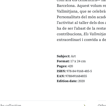
Barcelona. Aquest volum re
Vallmitjana, que se celebrà 
Personalitats del món acadèm
l’activitat al taller dels do
ha de ser l’abast de la res
contribucions,
Els Vallmitjan
extraordinari i convida a d
Subject:
Art
Format:
17 x 24 cm
Pages:
420
ISBN:
978-84-9168-485-5
EAN:
9788491684855
Edition date:
2020
the collection
Other