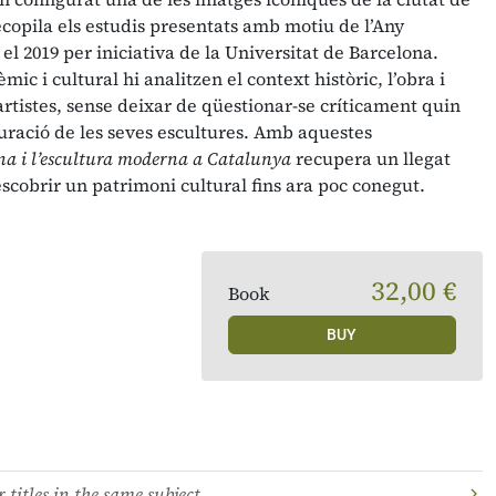
copila els estudis presentats amb motiu de l’Any
el 2019 per iniciativa de la Universitat de Barcelona.
ic i cultural hi analitzen el context històric, l’obra i
s artistes, sense deixar de qüestionar-se críticament quin
tauració de les seves escultures. Amb aquestes
a i l
’
escultura moderna a Catalunya
recupera un llegat
escobrir un patrimoni cultural fins ara poc conegut.
32,00 €
Book
BUY
 titles in the same subject