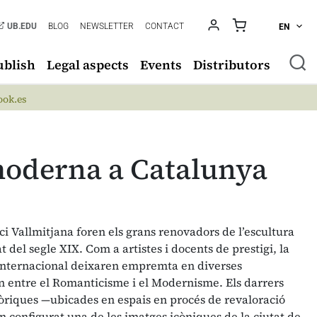
UB.EDU
BLOG
NEWSLETTER
CONTACT
EN
ublish
Legal aspects
Events
Distributors
ok.es
 moderna a Catalunya
i Vallmitjana foren els grans renovadors de l’escultura
 del segle XIX. Com a artistes i docents de prestigi, la
ó internacional deixaren empremta en diverses
n entre el Romanticisme i el Modernisme. Els darrers
tòriques —ubicades en espais en procés de revaloració
 configurat una de les imatges icòniques de la ciutat de