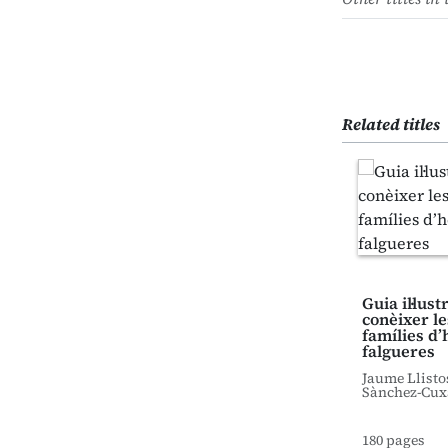
Related titles
Guia il·lus
conèixer le
famílies d’
falgueres
Jaume Llisto
Sànchez-Cux
180 pages