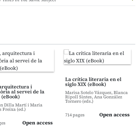
La crítica literaria en el
siglo XIX (eBook)
arquitectura i
ria al servei de la
Marisa Sotelo Vázquez, Blanca
 (eBook)
Ripoll Sintes, Ana González
Tornero (eds.)
 Dilla Martí i Maria
s Freixa (ed.)
Open access
714 pages
Open access
ges