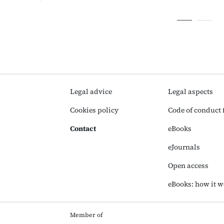
Legal advice
Legal aspects
Cookies policy
Code of conduct f
Contact
eBooks
eJournals
Open access
eBooks: how it w
Member of