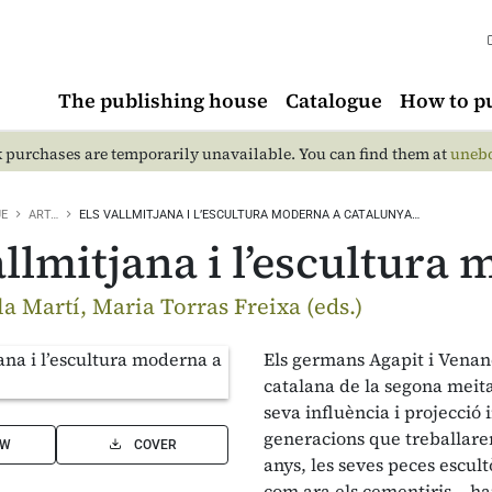
The publishing house
Catalogue
How to p
 purchases are temporarily unavailable. You can find them at
unebo
UE
ART…
ELS VALLMITJANA I L’ESCULTURA MODERNA A CATALUNYA…
allmitjana i l’escultura
a Martí, Maria Torras Freixa (eds.)
Els germans Agapit i Venanc
catalana de la segona meitat
seva influència i projecci
generacions que treballare
EW
COVER
anys, les seves peces escul
com ara els cementiris— han