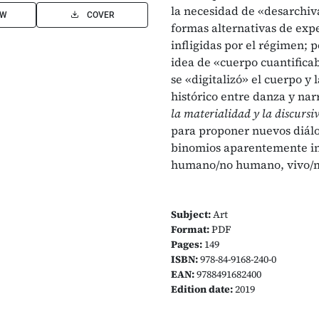
la necesidad de «desarchiva
EW
COVER
formas alternativas de exper
infligidas por el régimen; p
idea de «cuerpo cuantifica
se «digitalizó» el cuerpo y
histórico entre danza y nar
la materialidad y la discurs
para proponer nuevos diálo
binomios aparentemente ins
humano/no humano, vivo/
Subject:
Art
Format:
PDF
Pages:
149
ISBN:
978-84-9168-240-0
EAN:
9788491682400
Edition date:
2019