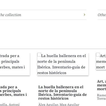
the collection
Other
Art, 
memò
trada per a
La huella ballenera en el
mort
s principals
norte de la península
herbes, mates i
Ibérica. Inventario-guía de
Ramon
restos históricos
Torra
sella, Antoni
Àlex Aguilar, Max Aguilar