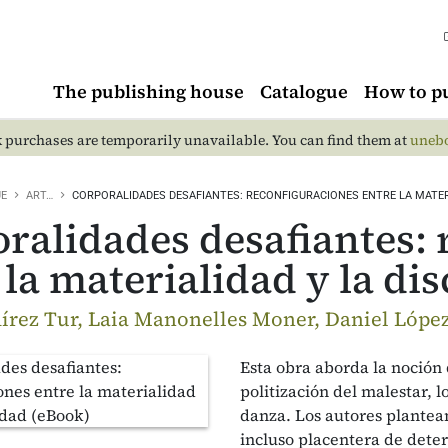
The publishing house
Catalogue
How to p
 purchases are temporarily unavailable. You can find them at
unebo
UE
ART…
CORPORALIDADES DESAFIANTES: RECONFIGURACIONES ENTRE LA MATER
ralidades desafiantes: 
 la materialidad y la di
írez Tur, Laia Manonelles Moner, Daniel López
Esta obra aborda la noción 
politización del malestar, l
danza. Los autores plantean
incluso placentera de dete