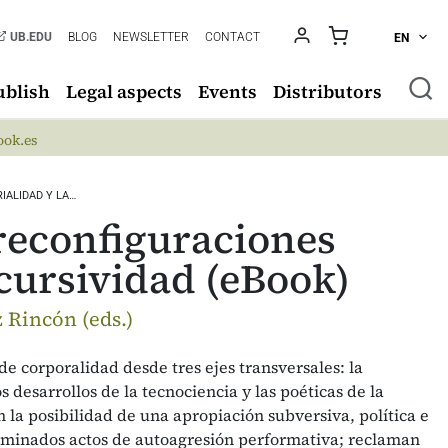
UB.EDU
BLOG
NEWSLETTER
CONTACT
EN
ublish
Legal aspects
Events
Distributors
ok.es
IALIDAD Y LA…
reconfiguraciones
scursividad (eBook)
 Rincón (eds.)
de corporalidad desde tres ejes transversales: la
os desarrollos de la tecnociencia y las poéticas de la
 la posibilidad de una apropiación subversiva, política e
rminados actos de autoagresión performativa; reclaman