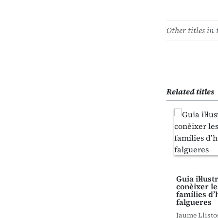
Other titles in 
Related titles
Guia il·lus
conèixer le
famílies d’
falgueres
Jaume Llisto