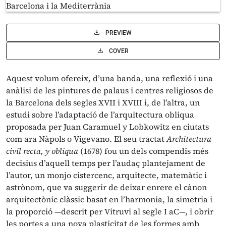
PREVIEW
COVER
Aquest volum ofereix, d’una banda, una reflexió i una
anàlisi de les pintures de palaus i centres religiosos de
la Barcelona dels segles XVII i XVIII i, de l’altra, un
estudi sobre l’adaptació de l’arquitectura obliqua
proposada per Juan Caramuel y Lobkowitz en ciutats
com ara Nàpols o Vigevano. El seu tractat
Architectura
civil recta, y obliqua
(1678) fou un dels compendis més
decisius d’aquell temps per l’audaç plantejament de
l’autor, un monjo cistercenc, arquitecte, matemàtic i
astrònom, que va suggerir de deixar enrere el cànon
arquitectònic clàssic basat en l’harmonia, la simetria i
la proporció —descrit per Vitruvi al segle I aC—, i obrir
les portes a una nova plasticitat de les formes amb