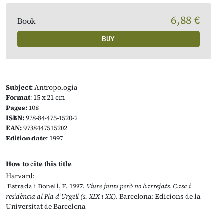
6,88 €
Book
BUY
Subject:
Antropologia
Format:
15 x 21 cm
Pages:
108
ISBN:
978-84-475-1520-2
EAN:
9788447515202
Edition date:
1997
How to cite this title
Harvard:
Estrada i Bonell, F. 1997.
Viure junts però no barrejats. Casa i
residència al Pla d’Urgell (s. XIX i XX)
. Barcelona: Edicions de la
Universitat de Barcelona