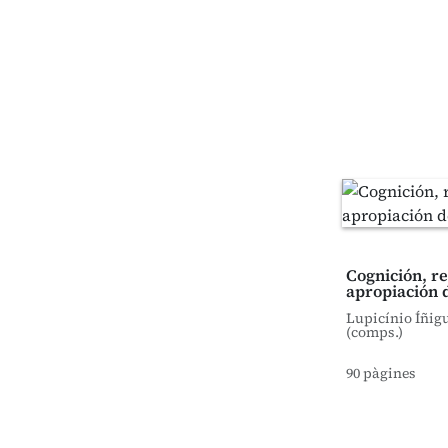
Cognición, r
apropiación 
Lupicínio Íñigu
(comps.)
90 pàgines