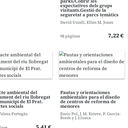
parks/Cobrir les
expectatives dels grups
visitants.Gestió de la
seguretat a parcs temàtics
David Uzzell, Ellen M. Jones
7,22 €
98 pàgines
te ambiental del
Pautas y orientaciones
ament del riu llobregat
ambientales para el diseño
 municipi de El Prat.
de centros de reforma de
tes socials
menores
Valera Pertegàs
Enric Pol, J. M. Esteve, P. Garcia-
Borés y J. Llueca
5,41 €
ines