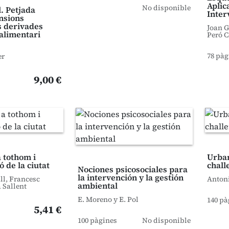
Aplic
No disponible
l. Petjada
Inter
ensions
s derivades
Joan 
 alimentari
Peró C
78 pàg
er
9,00 €
 tothom i
Urban
 de la ciutat
chall
Nociones psicosociales para
la intervención y la gestión
ll, Francesc
Antoni
ambiental
 Sallent
E. Moreno y E. Pol
140 pà
5,41 €
100 pàgines
No disponible