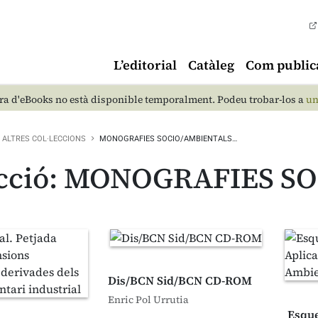
L’editorial
Catàleg
Com public
a d'eBooks no està disponible temporalment. Podeu trobar-los a
un
ALTRES COL·LECCIONS
MONOGRAFIES SOCIO/AMBIENTALS…
lecció: MONOGRAFIES 
Dis/BCN Sid/BCN CD-ROM
Enric Pol Urrutia
Esque