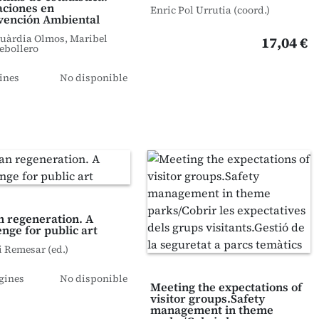
aciones en
Enric Pol Urrutia (coord.)
vención Ambiental
Guàrdia Olmos, Maribel
17,04 €
ebollero
ines
No disponible
 regeneration. A
enge for public art
 Remesar (ed.)
gines
No disponible
Meeting the expectations of
visitor groups.Safety
management in theme