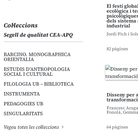
El festí globa
ecològica i t
psicològique
dels sistema
Col·leccions
industrial
Jordi Pich i Sol
Segell de qualitat CEA-APQ
82 pàgines
BARCINO. MONOGRAPHICA
ORIENTALIA
ESTUDIS D’ANTROPOLOGIA
SOCIAL I CULTURAL
FILOLOGIA UB – BIBLIOTECA
INSTRUMENTA
Disseny per a
transformació
PEDAGOGIES UB
Francesc Araga
Fonolà, Gemma
SINGULARITATS
Vegeu totes les col·leccions
64 pàgines