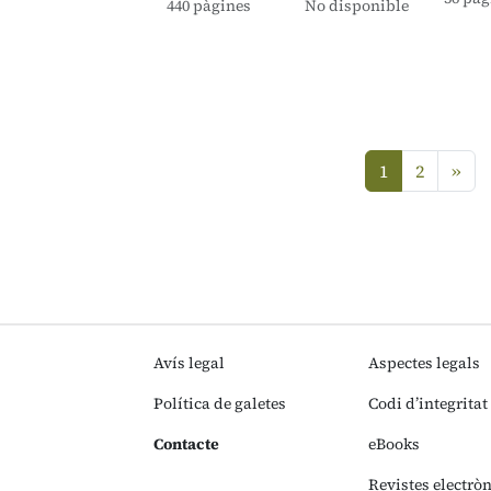
440 pàgines
No disponible
seg
1
2
»
(current)
Avís legal
Aspectes legals
Política de galetes
Codi d’integritat
Contacte
eBooks
Revistes electrò