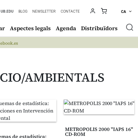
UB.EDU
BLOG
NEWSLETTER
CONTACTE
CA
ar
Aspectes legals
Agenda
Distribuïdors
ebook.es
SOCIO/AMBIENTALS
METROPOLIS 2000 "IAPS 16"
CD-ROM
mas de estadística: