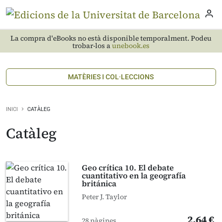
La compra d'eBooks no està disponible temporalment. Podeu
trobar-los a
unebook.es
MATÈRIES I COL·LECCIONS
INICI
CATÀLEG
Catàleg
Geo crítica 10. El debate
cuantitativo en la geografía
británica
Peter J. Taylor
2,64 €
28 pàgines