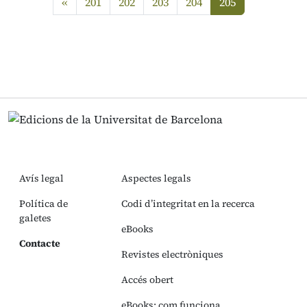
Anterior
«
201
202
203
204
205
(current)
Avís legal
Aspectes legals
Política de
Codi d’integritat en la recerca
galetes
eBooks
Contacte
Revistes electròniques
Accés obert
eBooks: com funciona