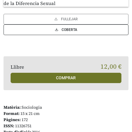
FULLEJAR
COBERTA
12,00 €
Llibre
COMPRAR
Matèria:
Sociologia
Format:
15 x 21 cm
Pàgines:
172
ISSN:
11326751