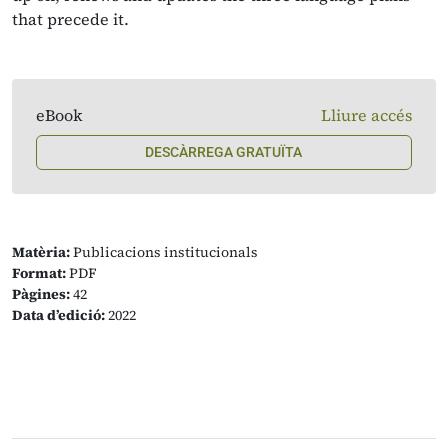
that precede it.
eBook
Lliure accés
DESCÀRREGA GRATUÏTA
Matèria:
Publicacions institucionals
Format:
PDF
Pàgines:
42
Data d’edició:
2022