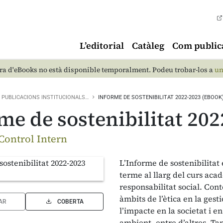
L’editorial
Catàleg
Com public
a d'eBooks no està disponible temporalment. Podeu trobar-los a
un
PUBLICACIONS INSTITUCIONALS…
INFORME DE SOSTENIBILITAT 2022-2023 (EBOOK
me de sostenibilitat 20
 Control Intern
L’Informe de sostenibilitat
terme al llarg del curs acad
responsabilitat social. Con
àmbits de l’ètica en la gesti
AR
COBERTA
l’impacte en la societat i 
ambient, entre d’altres. Ta