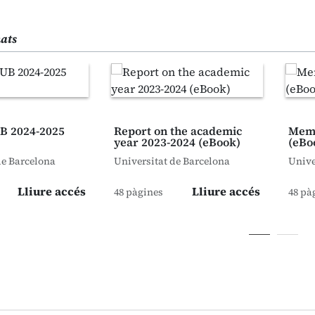
nats
B 2024-2025
Report on the academic
Memò
year 2023-2024 (eBook)
(eBo
de Barcelona
Universitat de Barcelona
Unive
Lliure accés
Lliure accés
48 pàgines
48 pà