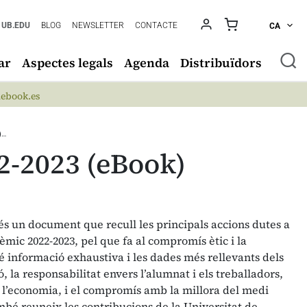
UB.EDU
BLOG
NEWSLETTER
CONTACTE
CA
ar
Aspectes legals
Agenda
Distribuïdors
ebook.es
)…
22-2023 (eBook)
 és un document que recull les principals accions dutes a
èmic 2022-2023, pel que fa al compromís ètic i la
té informació exhaustiva i les dades més rellevants dels
ó, la responsabilitat envers l’alumnat i els treballadors,
en l’economia, i el compromís amb la millora del medi
mbé reuneix les contribucions de la Universitat de