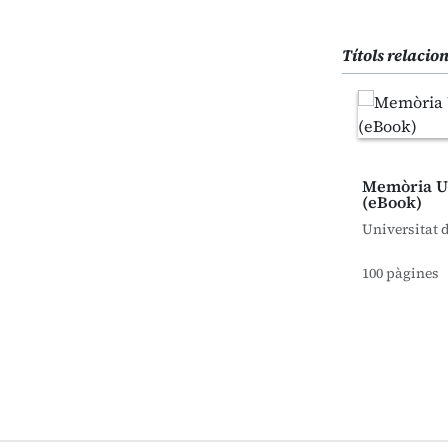
Títols relacio
Memòria U
(eBook)
Universitat 
100 pàgines