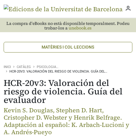
La compra d'eBooks no està disponible temporalment. Podeu
trobar-los a
unebook.es
MATÈRIES I COL·LECCIONS
INICI
CATÀLEG
PSICOLOGIA…
HCR-20V3: VALORACIÓN DEL RIESGO DE VIOLENCIA. GUÍA DEL…
HCR-20v3: Valoración del
riesgo de violencia. Guía del
evaluador
Kevin S. Douglas, Stephen D. Hart,
Cristopher D. Webster y Henrik Belfrage.
Adaptación al español: K. Arbach-Lucioni y
A. Andrés-Pueyo