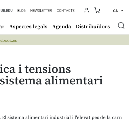
UB.EDU
BLOG
NEWSLETTER
CONTACTE
CA
ar
Aspectes legals
Agenda
Distribuïdors
ebook.es
S…
ica i tensions
 sistema alimentari
l sistema alimentari industrial i l'elevat pes de la carn