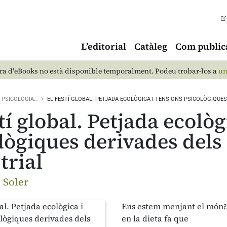
L’editorial
Catàleg
Com public
a d'eBooks no està disponible temporalment. Podeu trobar-los a
un
PSICOLOGIA…
EL FESTÍ GLOBAL. PETJADA ECOLÒGICA I TENSIONS PSICOLÒGIQUE
stí global. Petjada ecològ
lògiques derivades dels
trial
i Soler
Ens estem menjant el món?. E
en la dieta fa que