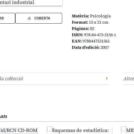
Matèria:
Psicologia
AR
COBERTA
Format:
15 x 21 cm
Pàgines:
82
ISBN:
978-84-475-3156-1
EAN:
9788447531561
Data d’edició:
2007
la col·lecció
Altre
nats