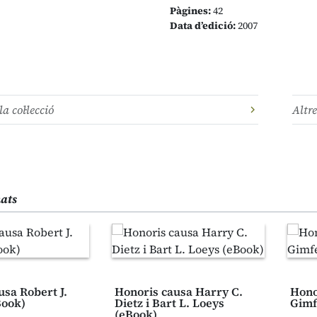
Pàgines:
42
Data d’edició:
2007
la col·lecció
Altre
nats
usa Robert J.
Honoris causa Harry C.
Hono
Book)
Dietz i Bart L. Loeys
Gimf
(eBook)