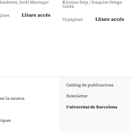
Gimferrer, Jordi Marrugat
Kristian Seip / Joaquim Ortega
Cerdà
Lliure accés
gines
Lliure accés
53 pàgines
Catàleg de publicacions
Newsletter
 en la recerca
Universitat de Barcelona
niques