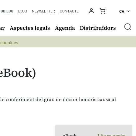
UB.EDU
BLOG
NEWSLETTER
CONTACTE
CA
ar
Aspectes legals
Agenda
Distribuïdors
ebook.es
eBook)
e conferiment del grau de doctor honoris causa al
eBook
Lliure accés