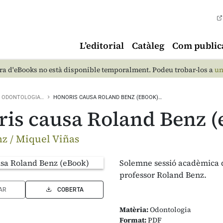
L’editorial
Catàleg
Com public
a d'eBooks no està disponible temporalment. Podeu trobar-los a
un
ODONTOLOGIA…
HONORIS CAUSA ROLAND BENZ (EBOOK)…
is causa Roland Benz (
z / Miquel Viñas
Solemne sessió acadèmica d
professor Roland Benz.
AR
COBERTA
Matèria:
Odontologia
Format:
PDF