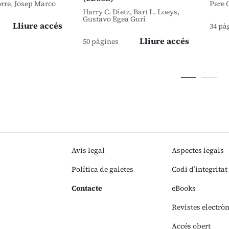
orre, Josep Marco
Pere 
Harry C. Dietz, Bart L. Loeys,
Gustavo Egea Guri
Lliure accés
34 pà
Lliure accés
50 pàgines
Avís legal
Aspectes legals
Política de galetes
Codi d’integritat
Contacte
eBooks
Revistes electrò
Accés obert