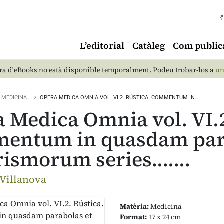
L’editorial
Catàleg
Com public
a d'eBooks no està disponible temporalment. Podeu trobar-los a
un
MEDICINA…
OPERA MEDICA OMNIA VOL. VI.2. RÚSTICA. COMMENTUM IN…
 Medica Omnia vol. VI.2
ntum in quasdam parab
ismorum series.......
 Villanova
Matèria:
Medicina
Format:
17 x 24 cm