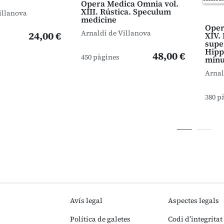
Opera Medica Omnia vol.
XIII. Rústica. Speculum
illanova
medicine
Oper
Arnaldi de Villanova
24,00 €
XIV. 
supe
Hipp
48,00 €
450 pàgines
minu
Arnal
380 p
Avís legal
Aspectes legals
Política de galetes
Codi d’integritat