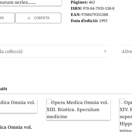
Pàgines:
462
ISBN:
978-84-7935-158-8
EAN:
9788479351588
AR
COBERTA
Data d’edició:
1993
la col·lecció
Altre
nats
ca Omnia vol.