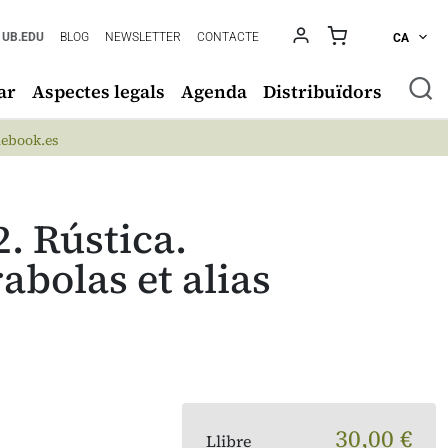
UB.EDU
BLOG
NEWSLETTER
CONTACTE
CA
ar
Aspectes legals
Agenda
Distribuïdors
ebook.es
. Rústica.
olas et alias
30,00 €
Llibre