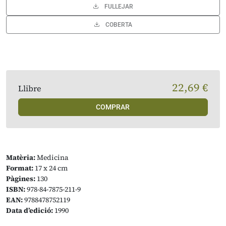
FULLEJAR
COBERTA
22,69 €
Llibre
COMPRAR
Matèria:
Medicina
Format:
17 x 24 cm
Pàgines:
130
ISBN:
978-84-7875-211-9
EAN:
9788478752119
Data d’edició:
1990